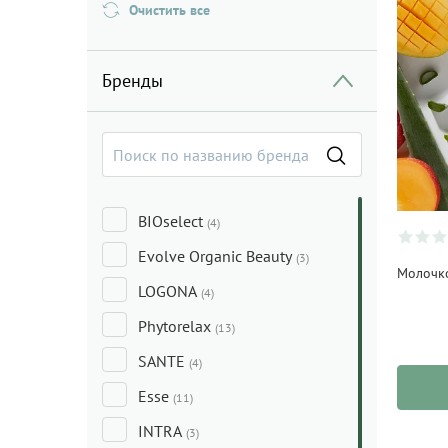
Очистить все
Бренды
BIOselect
(4)
Evolve Organic Beauty
(3)
Молочко
LOGONA
(4)
Phytorelax
(13)
SANTE
(4)
Esse
(11)
INTRA
(3)