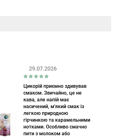
29.07.2026
Цикорій приємно здивував
смаком. Звичайно, це не
кава, але напій має
насичений, м'який смак із
легкою природною
гірчинкою та карамельними
нотками. Особливо смачно
пити з молоком або