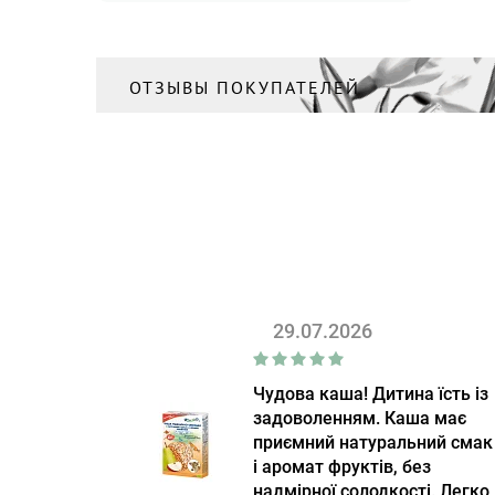
ОТЗЫВЫ ПОКУПАТЕЛЕЙ
29.07.2026
Чудова каша! Дитина їсть із
задоволенням. Каша має
приємний натуральний смак
і аромат фруктів, без
надмірної солодкості. Легко