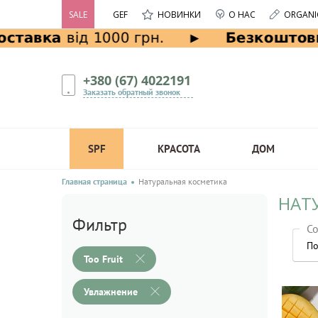
SALE
GEF
НОВИНКИ
О НАС
ORGANI
+380 (67) 4022191
Заказать обратный звонок
SPF
КРАСОТА
ДОМ
Главная страница
Натуральная косметика
НАТ
Фильтр
Со
По
Too Fruit
Увлажнение