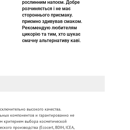
рослинним напоєм. Добре
розчиняється і не має
стороннього присмаку.
приємно здивував смаком.
Рекомендую любителям
цикорію та тим, хто шукає
смачну альтернативу каві.
сключительно высокого качества.
альных компонентов и гарантированно не
ным критерием выбора косметической
ого производства (Ecocert, BDIH, ICEA,