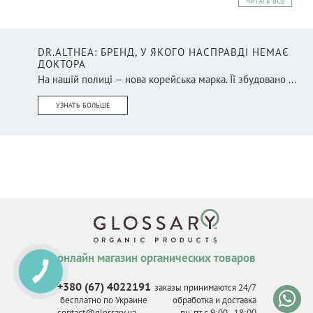
ЧИТАТЬ ВСЕ
DR.ALTHEA: БРЕНД, У ЯКОГО НАСПРАВДІ НЕМАЄ
ДОКТОРА
На нашій полиці — нова корейська марка. Її збудовано ...
УЗНАТЬ БОЛЬШЕ
онлайн магазин органических товаров
КНОПКА
СВЯЗИ
+380 (67) 4022191
заказы принимаются 24/7
бесплатно по Украине
обработка и доставка
contact@glossary.ua
пн-пт с 9
:
00 - 18
:
00