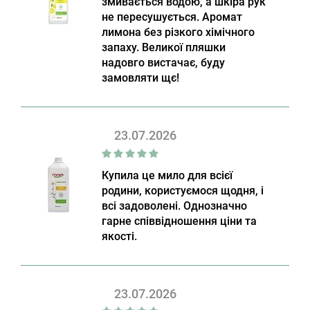
змивається водою, а шкіра рук
не пересушується. Аромат
лимона без різкого хімічного
запаху. Великої пляшки
надовго вистачає, буду
замовляти щє!
23.07.2026
Купила це мило для всієї
родини, користуємося щодня, і
всі задоволені. Однозначно
гарне співвідношення ціни та
якості.
23.07.2026