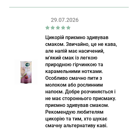
29.07.2026
Цикорій приємно здивував
смаком. Звичайно, це не кава,
але напій має насичений,
м'який смак із легкою
природною гірчинкою та
карамельними нотками.
Особливо смачно пити з
молоком або рослинним
напоєм. Добре розчиняється і
не має стороннього присмаку.
приємно здивував смаком.
Рекомендую любителям
цикорію та тим, хто шукає
смачну альтернативу каві.