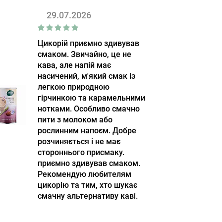
29.07.2026
Цикорій приємно здивував
смаком. Звичайно, це не
кава, але напій має
насичений, м'який смак із
легкою природною
гірчинкою та карамельними
нотками. Особливо смачно
пити з молоком або
рослинним напоєм. Добре
розчиняється і не має
стороннього присмаку.
приємно здивував смаком.
Рекомендую любителям
цикорію та тим, хто шукає
смачну альтернативу каві.