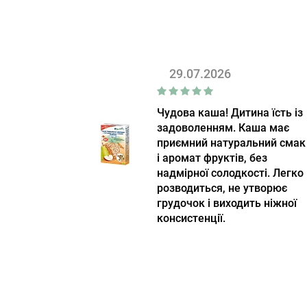
29.07.2026
Чудова каша! Дитина їсть із
задоволенням. Каша має
приємний натуральний смак
і аромат фруктів, без
надмірної солодкості. Легко
розводиться, не утворює
грудочок і виходить ніжної
консистенції.