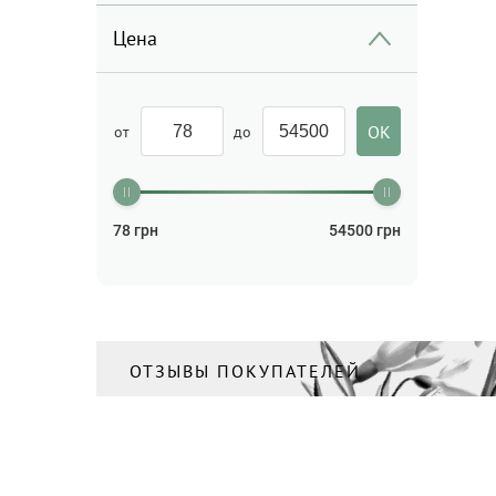
Мицеллярная вода/
Молочко для лица/Средства
Цена
для очищения
(7)
Набор
(25)
Скраб для тела/Пилинг для
от
до
тела
(3)
Спрей
(4)
Спрей для волос
(1)
78
грн
54500
грн
Сыворотка для лица
(5)
Уход за кожей вокруг глаз
(1)
Уход за руками
(7)
ОТЗЫВЫ ПОКУПАТЕЛЕЙ
Шампунь
(2)