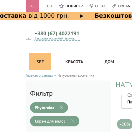
SALE
GEF
НОВИНКИ
О НАС
ORGANI
+380 (67) 4022191
Заказать обратный звонок
SPF
КРАСОТА
ДОМ
Главная страница
Натуральная косметика
НАТ
Фильтр
Со
По
Phytorelax
Спрей для волос
-20%