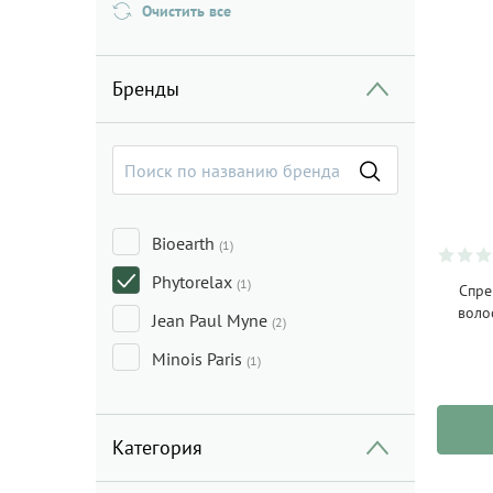
Очистить все
Бренды
Bioearth
(1)
Phytorelax
(1)
Спре
воло
Jean Paul Myne
(2)
Minois Paris
(1)
Категория