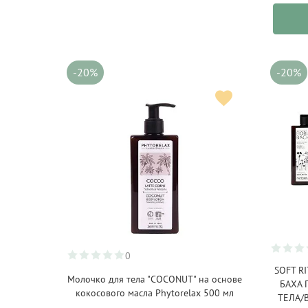
-20%
-20%
0
SOFT R
Молочко для тела "COCONUT" на основе
БАХА 
кокосового масла Phytorelax 500 мл
ТЕЛА/В