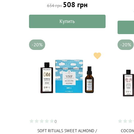
508 грн
634 грн
Купить
-20%
-20%
0
SOFT RITUALS SWEET ALMOND /
COCON