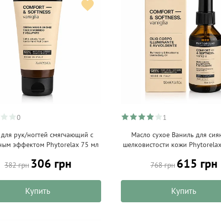
0
1
для рук/ногтей смягчающий с
Масло сухое Ваниль для сия
ным эффектом Phytorelax 75 мл
шелковистости кожи Phytorela
306 грн
615 грн
382 грн
768 грн
Купить
Купить