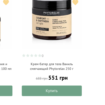
0
ния и
Крем-батер для тела Ваниль
x 100 мл
смягчающий Phytorelax 250 г
551 грн
688 грн
Купить