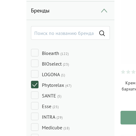
Бренды
Bioearth
(122)
BIOselect
(23)
LOGONA
(1)
Крем 
Phytorelax
(47)
бархат
SANTE
(5)
Esse
(25)
INTRA
(29)
Medicube
(18)