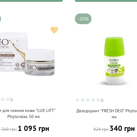
-20%
0
0
 для сияния кожи "LUX LIFT"
Дезодорант "FRESH DEO" Phytor
Phytorelax 50 мл
мл
340 грн
1 095 грн
424 грн
 368 грн