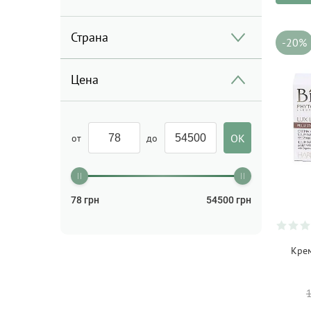
Страна
-20%
Цена
от
до
78
грн
54500
грн
Крем
1