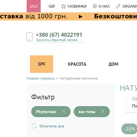
SALE
GEF
НОВИНКИ
О НАС
ORGANI
+380 (67) 4022191
Заказать обратный звонок
SPF
КРАСОТА
ДОМ
Главная страница
Натуральная косметика
НАТ
Фильтр
Со
По
Phytorelax
все типы
Очистить все
-20%