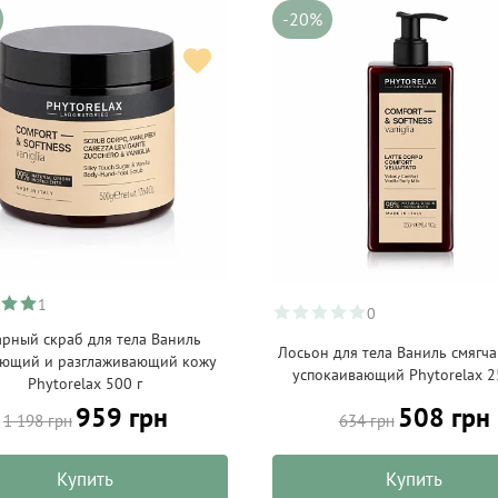
-20%
1
0
арный скраб для тела Ваниль
Лосьон для тела Ваниль смягч
ающий и разглаживающий кожу
успокаивающий Phytorelax 2
Phytorelax 500 г
959 грн
508 грн
1 198 грн
634 грн
Купить
Купить