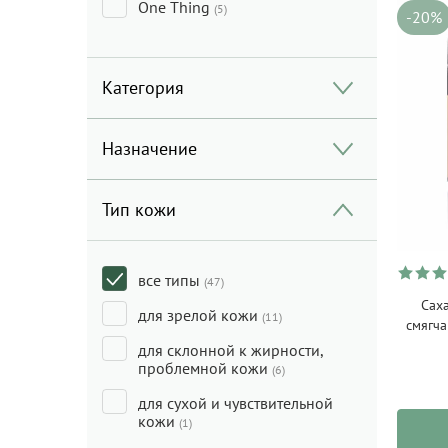
One Thing
(5)
-20%
Категория
Назначение
Тип кожи
все типы
(47)
Сах
для зрелой кожи
(11)
смягч
для склонной к жирности,
проблемной кожи
(6)
для сухой и чувствительной
кожи
(1)