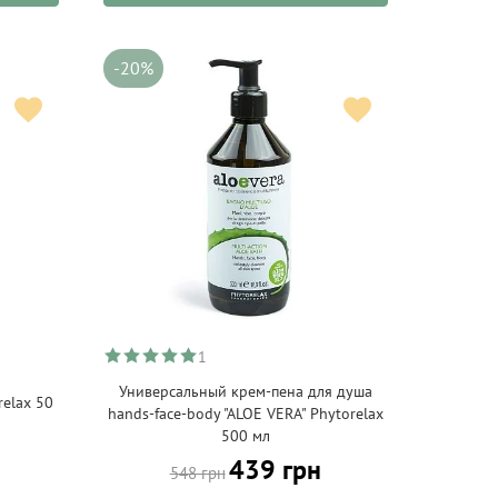
-20%
1
Универсальный крем-пена для душа
elax 50
hands-face-body "ALOE VERA" Phytorelax
500 мл
439 грн
548 грн