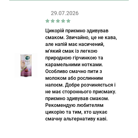
29.07.2026
Цикорій приємно здивував
смаком. Звичайно, це не кава,
але напій має насичений,
м'який смак із легкою
природною гірчинкою та
карамельними нотками.
Особливо смачно пити з
молоком або рослинним
напоєм. Добре розчиняється і
не має стороннього присмаку.
приємно здивував смаком.
Рекомендую любителям
цикорію та тим, хто шукає
смачну альтернативу каві.