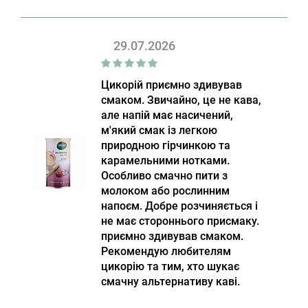
29.07.2026
Цикорій приємно здивував
смаком. Звичайно, це не кава,
але напій має насичений,
м'який смак із легкою
природною гірчинкою та
карамельними нотками.
Особливо смачно пити з
молоком або рослинним
напоєм. Добре розчиняється і
не має стороннього присмаку.
приємно здивував смаком.
Рекомендую любителям
цикорію та тим, хто шукає
смачну альтернативу каві.