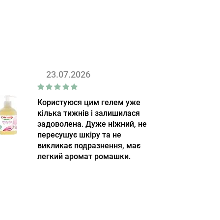
23.07.2026
Користуюся цим гелем уже
кілька тижнів і залишилася
задоволена. Дуже ніжний, не
пересушує шкіру та не
викликає подразнення, має
легкий аромат ромашки.