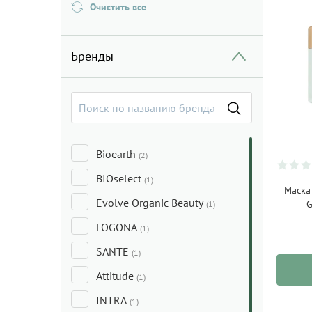
Очистить все
Бренды
Bioearth
(2)
BIOselect
(1)
Маска
Evolve Organic Beauty
G
(1)
LOGONA
(1)
SANTE
(1)
Attitude
(1)
INTRA
(1)