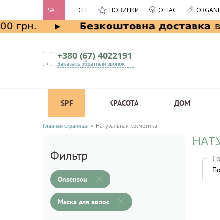
SALE
GEF
НОВИНКИ
О НАС
ORGANI
+380 (67) 4022191
Заказать обратный звонок
SPF
КРАСОТА
ДОМ
Главная страница
Натуральная косметика
НАТ
Фильтр
Со
По
Onsensou
Маска для волос