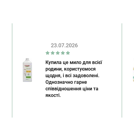
23.07.2026
Купила це мило для всієї
родини, користуємося
щодня, і всі задоволені.
Однозначно гарне
співвідношення ціни та
якості.