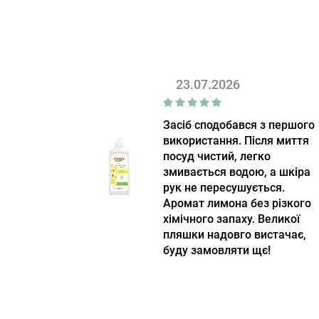
23.07.2026
Засіб сподобався з першого
використання. Після миття
посуд чистий, легко
змивається водою, а шкіра
рук не пересушується.
Аромат лимона без різкого
хімічного запаху. Великої
пляшки надовго вистачає,
буду замовляти щє!