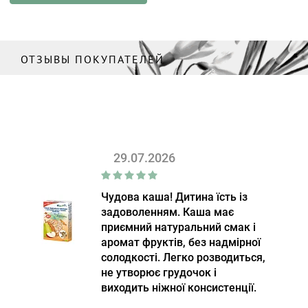
ОТЗЫВЫ ПОКУПАТЕЛЕЙ
29.07.2026
Чудова каша! Дитина їсть із
задоволенням. Каша має
приємний натуральний смак і
аромат фруктів, без надмірної
солодкості. Легко розводиться,
не утворює грудочок і
виходить ніжної консистенції.