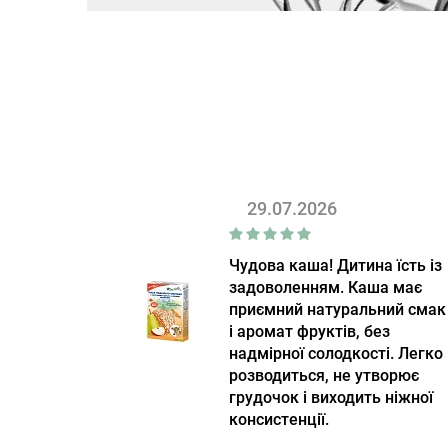
29.07.2026
Чудова каша! Дитина їсть із
задоволенням. Каша має
приємний натуральний смак
і аромат фруктів, без
надмірної солодкості. Легко
розводиться, не утворює
грудочок і виходить ніжної
консистенції.