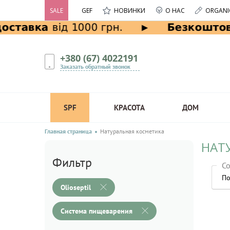
SALE
GEF
НОВИНКИ
О НАС
ORGANI
+380 (67) 4022191
Заказать обратный звонок
SPF
КРАСОТА
ДОМ
Главная страница
Натуральная косметика
НАТ
Фильтр
Со
По
Olioseptil
Система пищеварения