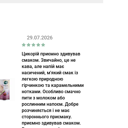
29.07.2026
Цикорій приємно здивував
смаком. Звичайно, це не
кава, але напій має
насичений, м'який смак із
легкою природною
гірчинкою та карамельними
нотками. Особливо смачно
пити з молоком або
рослинним напоєм. Добре
розчиняється і не має
стороннього присмаку.
приємно здивував смаком.