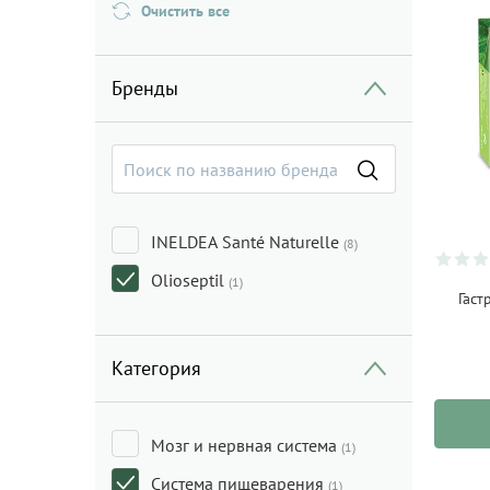
Очистить все
Бренды
INELDEA Santé Naturelle
(8)
Olioseptil
(1)
Гаст
Категория
Мозг и нервная система
(1)
Система пищеварения
(1)