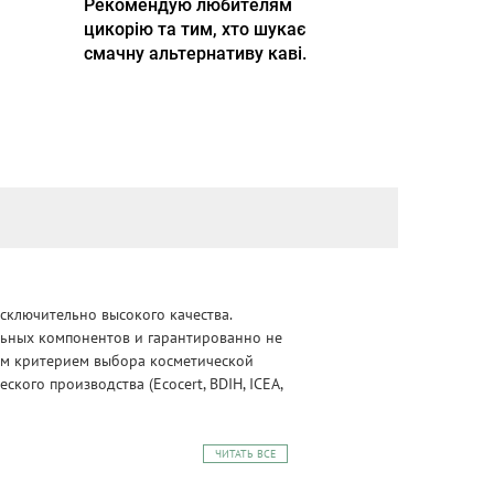
Рекомендую любителям
цикорію та тим, хто шукає
смачну альтернативу каві.
сключительно высокого качества.
альных компонентов и гарантированно не
ным критерием выбора косметической
ого производства (Ecocert, BDIH, ICEA,
ЧИТАТЬ ВСЕ