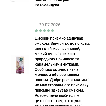
Рекомендую!
29.07.2026
Цикорій приємно здивував
смаком. Звичайно, це не кава,
але напій має насичений,
м'який смак із легкою
природною гірчинкою та
карамельними нотками.
Особливо смачно пити з
молоком або рослинним
напоєм. Добре розчиняється і
не має стороннього присмаку.
приємно здивував смаком.
Рекомендую любителям
цикорію та тим, хто шукає
смачну альтернативу каві.