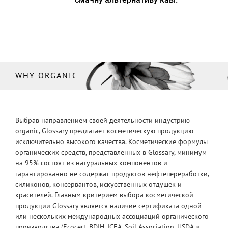
WHY ORGANIC
Выбрав направлением своей деятельности индустрию
organic, Glossary предлагает косметическую продукцию
исключительно высокого качества. Косметические формулы
органических средств, представленных в Glossary, минимум
на 95% состоят из натуральных компонентов и
гарантированно не содержат продуктов нефтепереработки,
силиконов, консервантов, искусственных отдушек и
красителей. Главным критерием выбора косметической
продукции Glossary является наличие сертификата одной
или нескольких международных ассоциаций органического
производства (Ecocert, BDIH, ICEA, Soil Association, USDA и