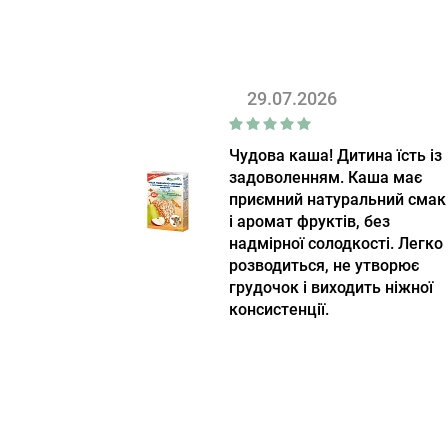
29.07.2026
Чудова каша! Дитина їсть із
задоволенням. Каша має
приємний натуральний смак
і аромат фруктів, без
надмірної солодкості. Легко
розводиться, не утворює
грудочок і виходить ніжної
консистенції.