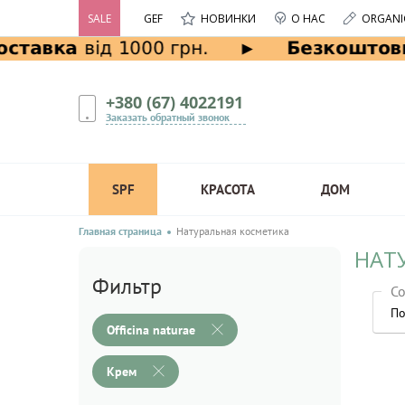
SALE
GEF
НОВИНКИ
О НАС
ORGANI
+380 (67) 4022191
Заказать обратный звонок
SPF
КРАСОТА
ДОМ
Главная страница
Натуральная косметика
НАТУ
Фильтр
Со
По
Officina naturae
Крем