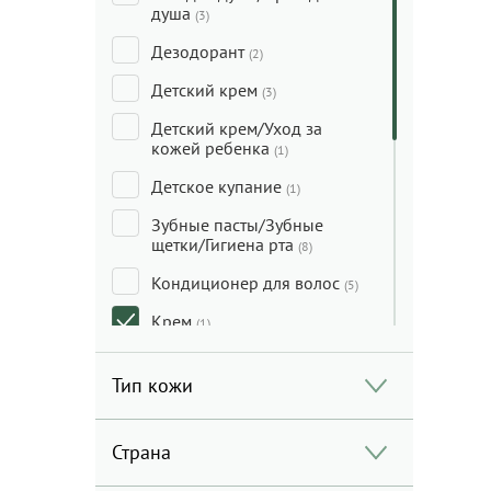
душа
(3)
Дезодорант
(2)
Детский крем
(3)
Детский крем/Уход за
кожей ребенка
(1)
Детское купание
(1)
Зубные пасты/Зубные
щетки/Гигиена рта
(8)
Кондиционер для волос
(5)
Крем
(1)
Маска для волос
(3)
Тип кожи
Масло для волос
(2)
Набор
(2)
Страна
Садовые принадлежности