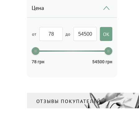
(1)
Цена
Солнцезащита
(3)
Стайлинг для волос
(1)
Термозащита для волос
от
до
(1)
Шампунь
(8)
78
грн
54500
грн
ОТЗЫВЫ ПОКУПАТЕЛЕЙ