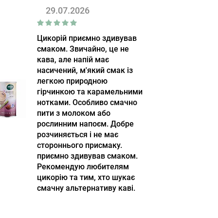
29.07.2026
Цикорій приємно здивував
смаком. Звичайно, це не
кава, але напій має
насичений, м'який смак із
легкою природною
гірчинкою та карамельними
нотками. Особливо смачно
пити з молоком або
рослинним напоєм. Добре
розчиняється і не має
стороннього присмаку.
приємно здивував смаком.
Рекомендую любителям
цикорію та тим, хто шукає
смачну альтернативу каві.