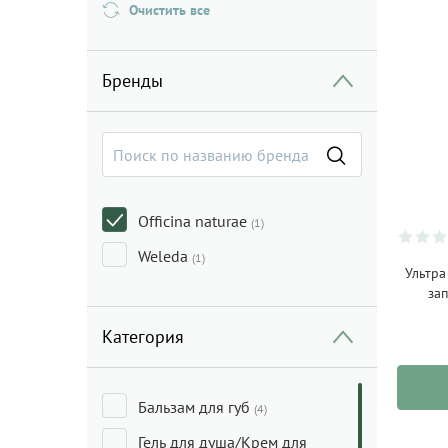
Очистить все
Бренды
Officina naturae
(1)
Weleda
(1)
Ультра
зап
Категория
Бальзам для губ
(4)
Гель для душа/Крем для