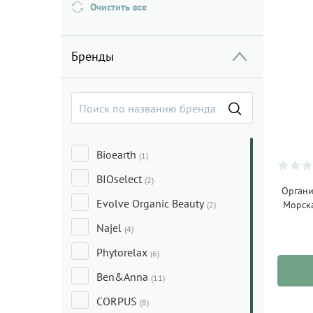
Очистить все
Бренды
Bioearth
(1)
BIOselect
(2)
Органи
Evolve Organic Beauty
Морска
(2)
Najel
(4)
Phytorelax
(6)
Ben&Anna
(11)
CORPUS
(8)