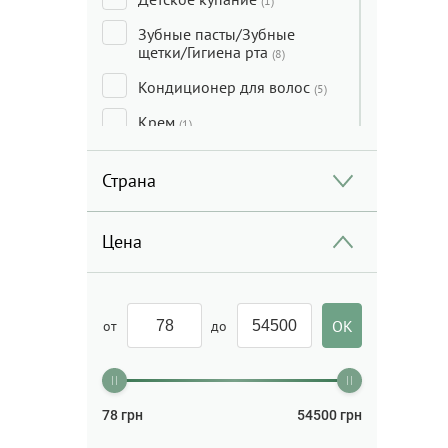
(1)
Зубные пасты/Зубные
щетки/Гигиена рта
(8)
Кондиционер для волос
(5)
Крем
(1)
Маска для волос
(3)
Страна
Масло для волос
(2)
Набор
(2)
Цена
Садовые принадлежности
(1)
Солнцезащита
(3)
от
до
Стайлинг для волос
(1)
Термозащита для волос
(1)
78
грн
54500
грн
Шампунь
(8)