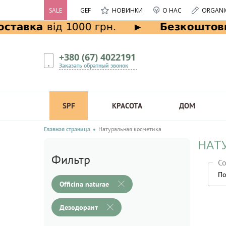
SALE
GEF
НОВИНКИ
О НАС
ORGANI
+380 (67) 4022191
Заказать обратный звонок
SPF
КРАСОТА
ДОМ
Главная страница
Натуральная косметика
НАТУ
Фильтр
Со
По
Officina naturae
Дезодорант