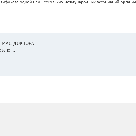
ртификата одной или нескольких международных ассоциаций органическ
НЕМАЄ ДОКТОРА
вано ...