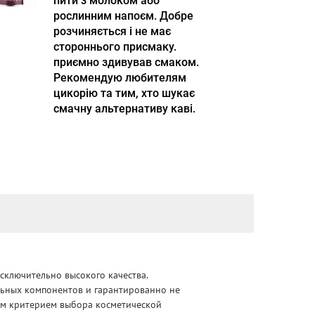
пити з молоком або
рослинним напоєм. Добре
розчиняється і не має
стороннього присмаку.
приємно здивував смаком.
Рекомендую любителям
цикорію та тим, хто шукає
смачну альтернативу каві.
сключительно высокого качества.
альных компонентов и гарантированно не
ным критерием выбора косметической