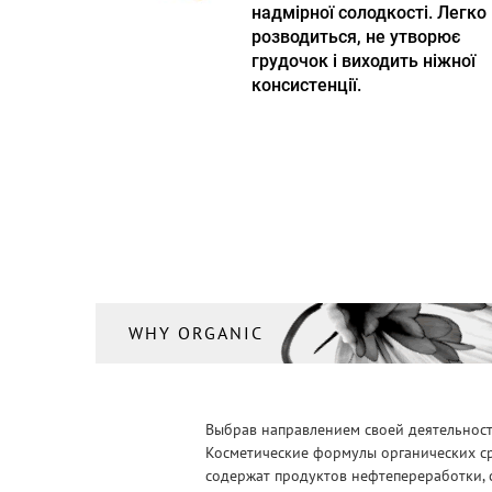
надмірної солодкості. Легко
розводиться, не утворює
грудочок і виходить ніжної
консистенції.
WHY ORGANIC
Выбрав направлением своей деятельности
Косметические формулы органических ср
содержат продуктов нефтепереработки, 