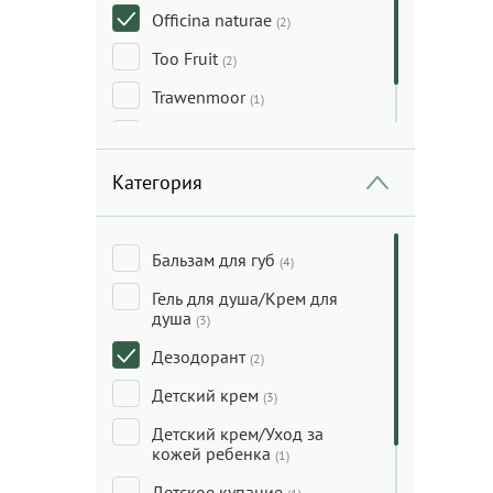
Officina naturae
(2)
Too Fruit
(2)
Trawenmoor
(1)
Weleda
(8)
Категория
Бальзам для губ
(4)
Гель для душа/Крем для
душа
(3)
Дезодорант
(2)
Детский крем
(3)
Детский крем/Уход за
кожей ребенка
(1)
Детское купание