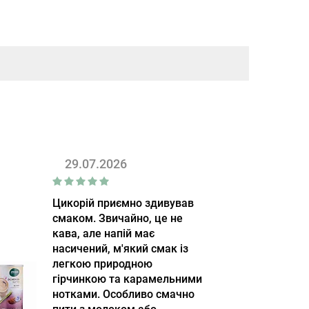
29.07.2026
Цикорій приємно здивував
смаком. Звичайно, це не
кава, але напій має
насичений, м'який смак із
легкою природною
гірчинкою та карамельними
нотками. Особливо смачно