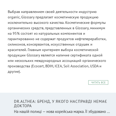
Выбрав направлением своей деятельности индустрию
organic, Glossary предлагает косметическую продукцию
исключительно высокого качества. Косметические формулы
органических средств, представленных в Glossary, минимум
на 95% состоят из натуральных компонентов и
гарантированно не содержат продуктов нефтепереработки,
силиконов, консервантов, искусственных отдушек и
красителей. Главным критерием выбора косметической
продукции Glossary является наличие сертификата одной
или нескольких международных ассоциаций органического
производства (Ecocert, BDIH, ICEA, Soil Association, USDA и
другие).
ЧИТАТЬ ВСЕ
DR.ALTHEA: БРЕНД, У ЯКОГО НАСПРАВДІ НЕМАЄ
ДОКТОРА
На нашій полиці — нова корейська марка. Її збудовано ...