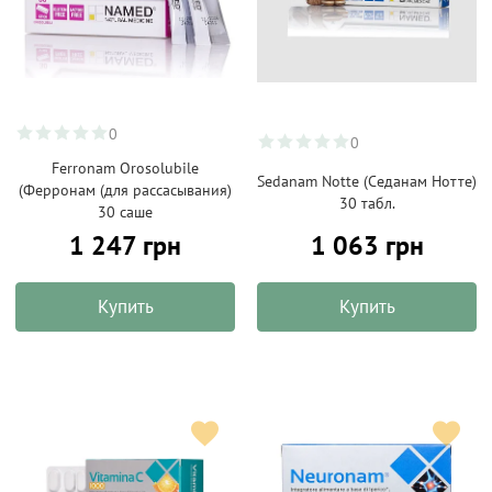
0
0
Ferronam Orosolubile
Sedanam Notte (Седанам Нотте)
(Ферронам (для рассасывания)
30 табл.
30 саше
1 247 грн
1 063 грн
Купить
Купить