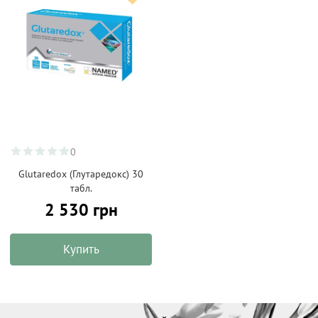
0
Glutaredox (Глутаредокс) 30
табл.
2 530 грн
Купить