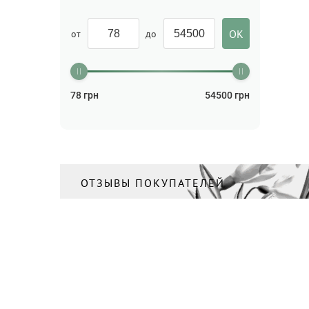
для очищения
(1)
Мочалка
(1)
от
до
Мыло
(21)
Скраб для лица/Пилинг для
лица
(1)
78
грн
54500
грн
Средства для стирки
(1)
Средство для стирки
(1)
Тоник/Мист
(3)
ОТЗЫВЫ ПОКУПАТЕЛЕЙ
Шампунь
(1)