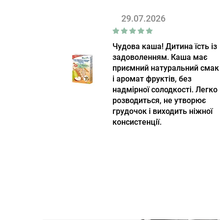
29.07.2026
Чудова каша! Дитина їсть із
задоволенням. Каша має
приємний натуральний смак
і аромат фруктів, без
надмірної солодкості. Легко
розводиться, не утворює
грудочок і виходить ніжної
консистенції.