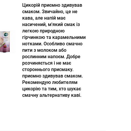
Цикорій приємно здивував
смаком. Звичайно, це не
кава, але напій має
насичений, м'який смак із
легкою природною
гірчинкою та карамельними
нотками. Особливо смачно
пити з молоком або
рослинним напоєм. Добре
розчиняється і не має
стороннього присмаку.
приємно здивував смаком.
Рекомендую любителям
цикорію та тим, хто шукає
смачну альтернативу каві.