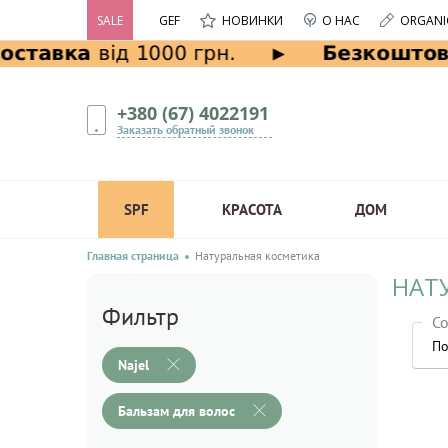
SALE
GEF
НОВИНКИ
О НАС
ORGANI
+380 (67) 4022191
Заказать обратный звонок
SPF
КРАСОТА
ДОМ
Главная страница
Натуральная косметика
НАТУ
Фильтр
Со
По
Najel
Бальзам для волос