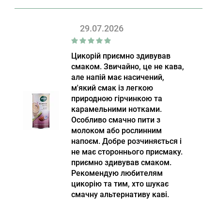
29.07.2026
Цикорій приємно здивував
смаком. Звичайно, це не кава,
але напій має насичений,
м'який смак із легкою
природною гірчинкою та
карамельними нотками.
Особливо смачно пити з
молоком або рослинним
напоєм. Добре розчиняється і
не має стороннього присмаку.
приємно здивував смаком.
Рекомендую любителям
цикорію та тим, хто шукає
смачну альтернативу каві.