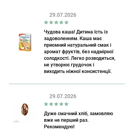
29.07.2026
Чудова каша! Дитина їсть із
задоволенням. Каша має
приємний натуральний смак і
аромат фруктів, без надмірної
солодкості. Легко розводиться,
не утворює грудочок і
виходить ніжної консистенції.
29.07.2026
Дуже смачний хліб, замовляю
вже не перший раз.
Рекомендую!