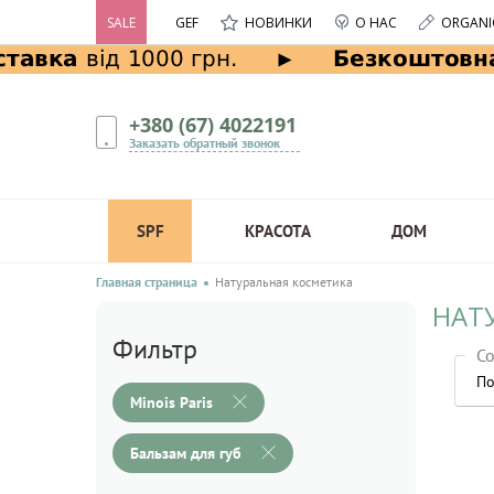
SALE
GEF
НОВИНКИ
О НАС
ORGANI
+380 (67) 4022191
Заказать обратный звонок
SPF
КРАСОТА
ДОМ
Главная страница
Натуральная косметика
НАТУ
Фильтр
Со
По
Minois Paris
Бальзам для губ