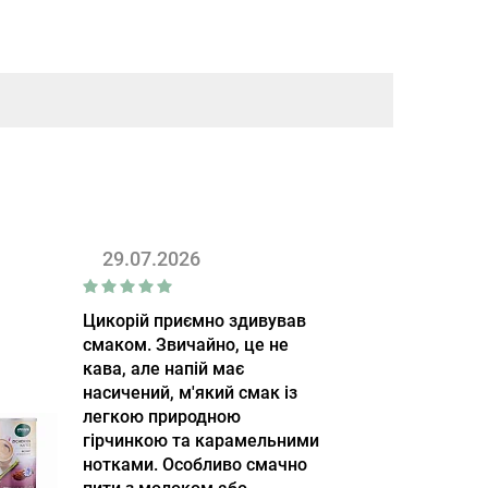
29.07.2026
Цикорій приємно здивував
смаком. Звичайно, це не
кава, але напій має
насичений, м'який смак із
легкою природною
гірчинкою та карамельними
нотками. Особливо смачно