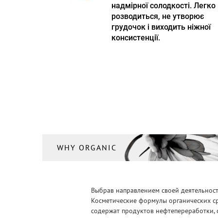
надмірної солодкості. Легко
розводиться, не утворює
грудочок і виходить ніжної
консистенції.
WHY ORGANIC
Выбрав направлением своей деятельности
Косметические формулы органических ср
содержат продуктов нефтепереработки, 