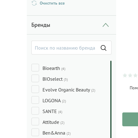
Очистить все
Бренды
Bioearth
(4)
BIOselect
(3)
Пома
Evolve Organic Beauty
(2)
LOGONA
(2)
SANTE
(4)
Attitude
(2)
Ben&Anna
(2)