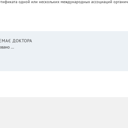
ртификата одной или нескольких международных ассоциаций органическ
НЕМАЄ ДОКТОРА
вано ...