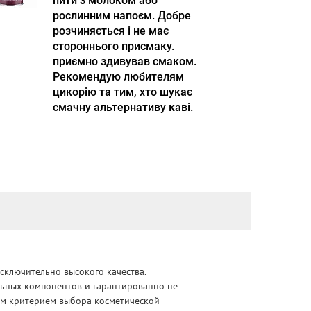
пити з молоком або
рослинним напоєм. Добре
розчиняється і не має
стороннього присмаку.
приємно здивував смаком.
Рекомендую любителям
цикорію та тим, хто шукає
смачну альтернативу каві.
сключительно высокого качества.
альных компонентов и гарантированно не
ным критерием выбора косметической