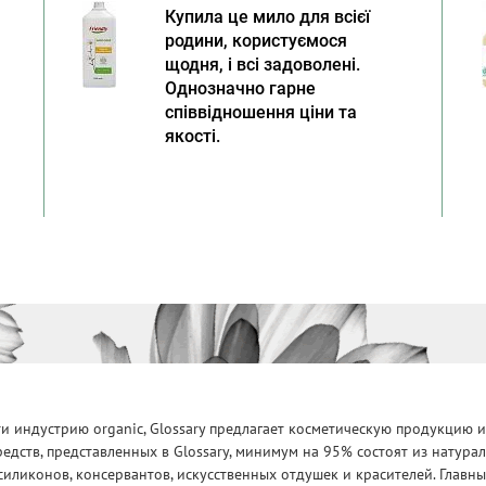
Купила це мило для всієї
родини, користуємося
щодня, і всі задоволені.
Однозначно гарне
співвідношення ціни та
якості.
 индустрию organic, Glossary предлагает косметическую продукцию и
едств, представленных в Glossary, минимум на 95% состоят из натур
силиконов, консервантов, искусственных отдушек и красителей. Глав