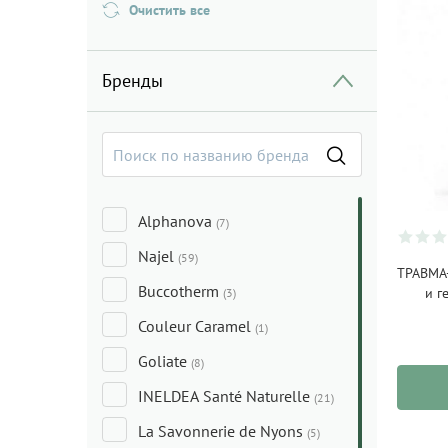
Очистить все
Бренды
Alphanova
(7)
Najel
(59)
ТРАВМА-
Buccotherm
и г
(3)
Couleur Caramel
(1)
Goliate
(8)
INELDEA Santé Naturelle
(21)
La Savonnerie de Nyons
(5)