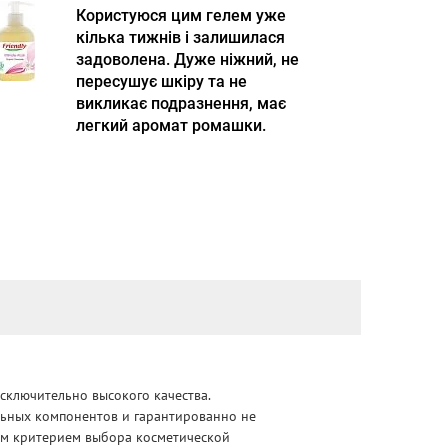
Користуюся цим гелем уже
кілька тижнів і залишилася
задоволена. Дуже ніжний, не
пересушує шкіру та не
викликає подразнення, має
легкий аромат ромашки.
сключительно высокого качества.
альных компонентов и гарантированно не
ным критерием выбора косметической