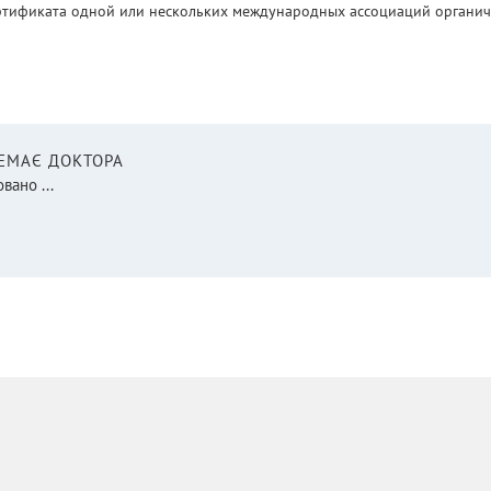
ртификата одной или нескольких международных ассоциаций органическ
НЕМАЄ ДОКТОРА
вано ...