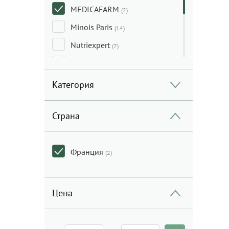
MEDICAFARM
(2)
Minois Paris
(14)
Nutriexpert
(7)
Olioseptil
(2)
Pediakid
(23)
Категория
Too Fruit
(7)
Страна
Франция
(2)
Цена