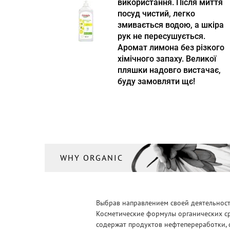
використання. Після миття
посуд чистий, легко
змивається водою, а шкіра
рук не пересушується.
Аромат лимона без різкого
хімічного запаху. Великої
пляшки надовго вистачає,
буду замовляти щє!
WHY ORGANIC
Выбрав направлением своей деятельности
Косметические формулы органических ср
содержат продуктов нефтепереработки, 