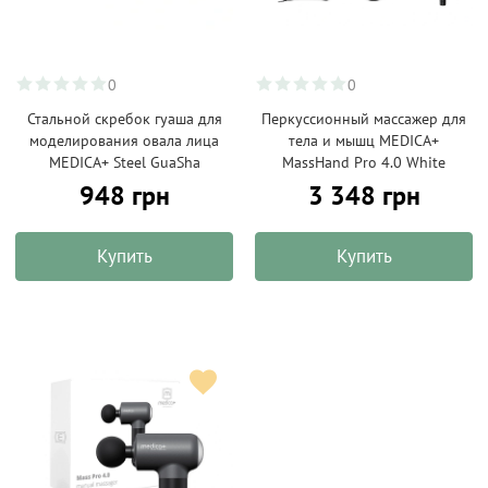
0
0
Стальной скребок гуаша для
Перкуссионный массажер для
моделирования овала лица
тела и мышц MEDICA+
MEDICA+ Steel GuaSha
MassHand Pro 4.0 White
948 грн
3 348 грн
Купить
Купить