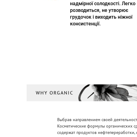
надмірної солодкості. Легко
розводиться, не утворює
грудочок і виходить ніжної
консистенції.
WHY ORGANIC
Выбрав направлением своей деятельности
Косметические формулы органических ср
содержат продуктов нефтепереработки, 