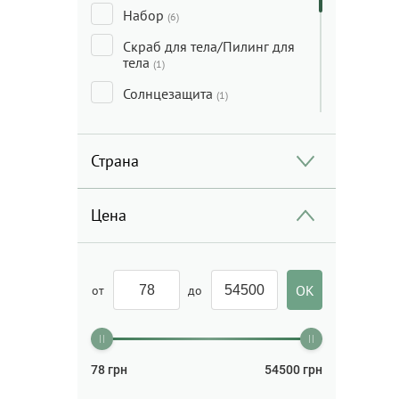
Набор
(6)
Скраб для тела/Пилинг для
тела
(1)
Солнцезащита
(1)
Сыворотка для лица
(3)
Тоник/Мист
Страна
(2)
Уход за кожей вокруг глаз
(1)
Цена
Уход за руками
(13)
от
до
78
грн
54500
грн