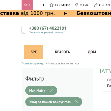
SALE
GEF
НОВИНКИ
О НАС
ORGANI
+380 (67) 4022191
Заказать обратный звонок
SPF
КРАСОТА
ДОМ
Главная страница
Натуральная косметика
НАТУ
Фильтр
Со
По
Mak Malvy
Уход за кожей вокруг глаз