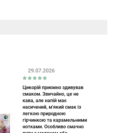
29.07.2026
Цикорій приємно здивував
смаком. Звичайно, це не
кава, але напій має
насичений, м'який смак із
легкою природною
гірчинкою та карамельними
нотками. Особливо смачно