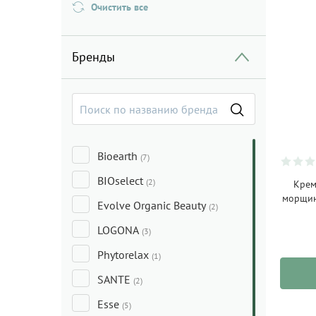
Очистить все
Бренды
Bioearth
(7)
BIOselect
(2)
Крем
морщин
Evolve Organic Beauty
(2)
LOGONA
(3)
Phytorelax
(1)
SANTE
(2)
Esse
(5)