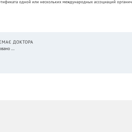
ртификата одной или нескольких международных ассоциаций органическ
НЕМАЄ ДОКТОРА
вано ...