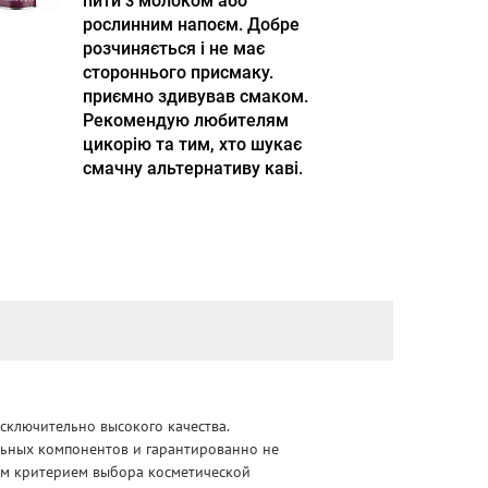
пити з молоком або
рослинним напоєм. Добре
розчиняється і не має
стороннього присмаку.
приємно здивував смаком.
Рекомендую любителям
цикорію та тим, хто шукає
смачну альтернативу каві.
сключительно высокого качества.
альных компонентов и гарантированно не
ным критерием выбора косметической