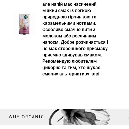
але напій має насичений,
м'який смак із легкою
природною гірчинкою та
карамельними нотками.
Особливо смачно пити з
молоком або рослинним
напоєм. Добре розчиняється і
не має стороннього присмаку.
приємно здивував смаком.
Рекомендую любителям
цикорію та тим, хто шукає
смачну альтернативу каві.
WHY ORGANIC