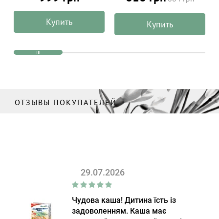
после загара из алоэ
вера, ALPHANOVA Organic
Купить
Купить
Sun 125 мл
ОТЗЫВЫ ПОКУПАТЕЛЕЙ
29.07.2026
Чудова каша! Дитина їсть із
задоволенням. Каша має