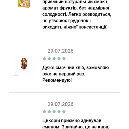
приємний натуральний смак і
аромат фруктів, без надмірної
солодкості. Легко розводиться,
не утворює грудочок і
виходить ніжної консистенції.
29.07.2026
Дуже смачний хліб, замовляю
вже не перший раз.
Рекомендую!
29.07.2026
Цикорій приємно здивував
смаком. Звичайно, це не кава,