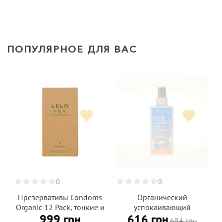
ПОПУЛЯРНОЕ ДЛЯ ВАС
0
0
Презервативы Condoms
Органический
Organic 12 Pack, тонкие и
успокаивающий
999 грн
616 грн
суперпрочные LELO HEX
охлаждающий гель-спрей
684 грн