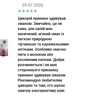
29.07.2026
Цикорій приємно здивував
смаком. Звичайно, це не
кава, але напій має
насичений, м'який смак із
легкою природною
гірчинкою та карамельними
нотками. Особливо смачно
пити з молоком або
рослинним напоєм. Добре
розчиняється і не має
стороннього присмаку.
приємно здивував смаком.
Рекомендую любителям
цикорію та тим, хто шукає
смачну альтернативу каві.