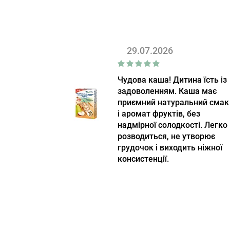
29.07.2026
Чудова каша! Дитина їсть із
задоволенням. Каша має
приємний натуральний смак
і аромат фруктів, без
надмірної солодкості. Легко
розводиться, не утворює
грудочок і виходить ніжної
консистенції.