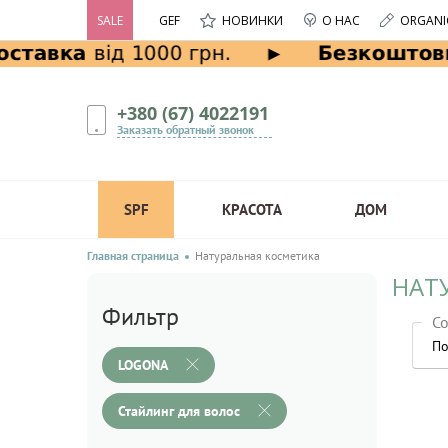
SALE
GEF
НОВИНКИ
О НАС
ORGANI
+380 (67) 4022191
Заказать обратный звонок
SPF
КРАСОТА
ДОМ
Главная страница
Натуральная косметика
НАТ
Фильтр
Со
По
LOGONA
Стайлинг для волос