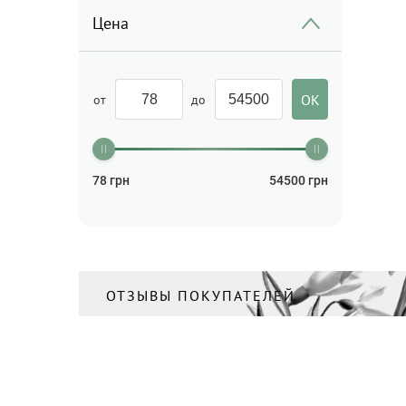
Сыворотка для лица
Цена
(2)
Тоник/Мист
(2)
Уход за кожей вокруг глаз
от
до
(3)
Уход за руками
(1)
Шампунь
(16)
78
грн
54500
грн
ОТЗЫВЫ ПОКУПАТЕЛЕЙ