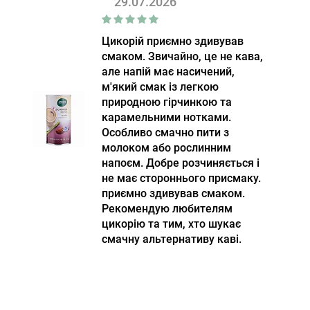
29.07.2026
Цикорій приємно здивував
смаком. Звичайно, це не кава,
але напій має насичений,
м'який смак із легкою
природною гірчинкою та
карамельними нотками.
Особливо смачно пити з
молоком або рослинним
напоєм. Добре розчиняється і
не має стороннього присмаку.
приємно здивував смаком.
Рекомендую любителям
цикорію та тим, хто шукає
смачну альтернативу каві.