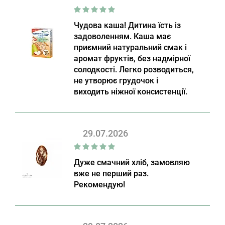
Чудова каша! Дитина їсть із
задоволенням. Каша має
приємний натуральний смак і
аромат фруктів, без надмірної
солодкості. Легко розводиться,
не утворює грудочок і
виходить ніжної консистенції.
29.07.2026
Дуже смачний хліб, замовляю
вже не перший раз.
Рекомендую!