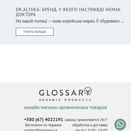
DR.ALTHEA: БРЕНД, У ЯКОГО НАСПРАВДІ НЕМАЄ
ДОКТОРА
На нашій полиці — нова корейська марка. Її збудовано ...
УЗНАТЬ БОЛЬШЕ
онлайн магазин органических товаров
+380 (67) 4022191
заказы принимаются 24/7
бесплатно по Украине
обработка и доставка
contact@glossary.ua
пн-пт с 9
:
00 - 18
:
00