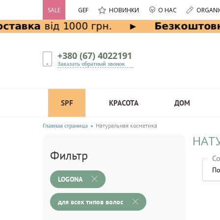
SALE
GEF
НОВИНКИ
О НАС
ORGANI
+380 (67) 4022191
Заказать обратный звонок
SPF
КРАСОТА
ДОМ
Главная страница
Натуральная косметика
НАТ
Фильтр
Со
По
LOGONA
для всех типов волос