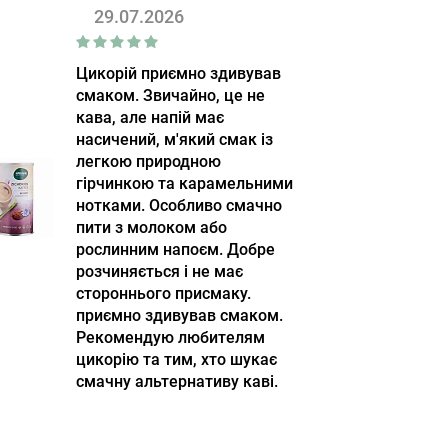
29.07.2026
Цикорій приємно здивував
смаком. Звичайно, це не
кава, але напій має
насичений, м'який смак із
легкою природною
гірчинкою та карамельними
нотками. Особливо смачно
пити з молоком або
рослинним напоєм. Добре
розчиняється і не має
стороннього присмаку.
приємно здивував смаком.
Рекомендую любителям
цикорію та тим, хто шукає
смачну альтернативу каві.