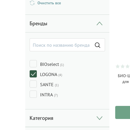
Очистить все
Бренды
BIOselect
(1)
LOGONA
(4)
БИО-Ш
для
SANTE
(1)
INTRA
(7)
Категория