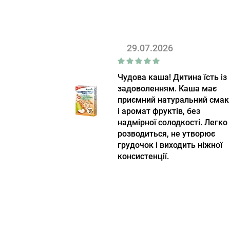
29.07.2026
Чудова каша! Дитина їсть із
задоволенням. Каша має
приємний натуральний смак
і аромат фруктів, без
надмірної солодкості. Легко
розводиться, не утворює
грудочок і виходить ніжної
консистенції.