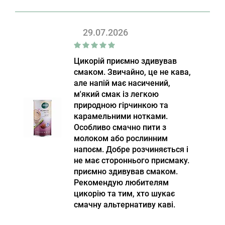
29.07.2026
Цикорій приємно здивував
смаком. Звичайно, це не кава,
але напій має насичений,
м'який смак із легкою
природною гірчинкою та
карамельними нотками.
Особливо смачно пити з
молоком або рослинним
напоєм. Добре розчиняється і
не має стороннього присмаку.
приємно здивував смаком.
Рекомендую любителям
цикорію та тим, хто шукає
смачну альтернативу каві.