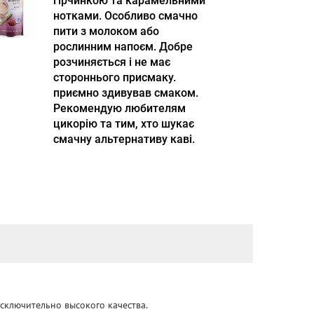
гірчинкою та карамельними
нотками. Особливо смачно
пити з молоком або
рослинним напоєм. Добре
розчиняється і не має
стороннього присмаку.
приємно здивував смаком.
Рекомендую любителям
цикорію та тим, хто шукає
смачну альтернативу каві.
сключительно высокого качества.