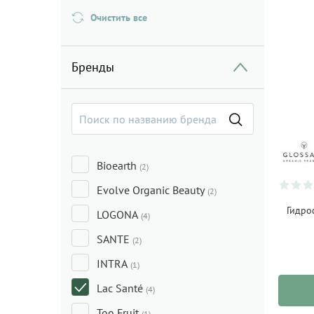
Очистить все
Бренды
Bioearth
(2)
Evolve Organic Beauty
(2)
Гидро
LOGONA
(4)
SANTE
(2)
INTRA
(1)
Lac Santé
(4)
Too Fruit
(1)