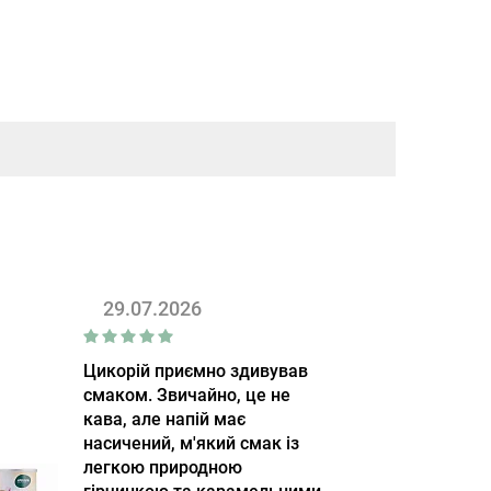
29.07.2026
Цикорій приємно здивував
смаком. Звичайно, це не
кава, але напій має
насичений, м'який смак із
легкою природною