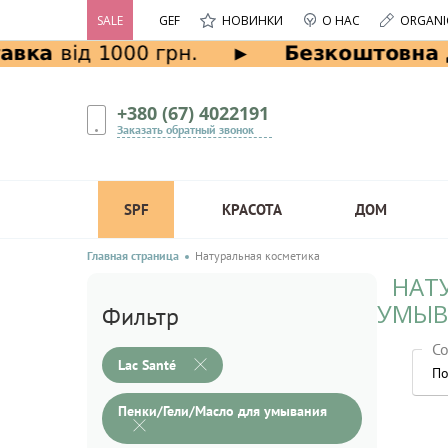
SALE
GEF
НОВИНКИ
О НАС
ORGANI
+380 (67) 4022191
Заказать обратный звонок
SPF
КРАСОТА
ДОМ
Главная страница
Натуральная косметика
НАТ
УМЫВ
Фильтр
Со
Lac Santé
По
Пенки/Гели/Масло для умывания