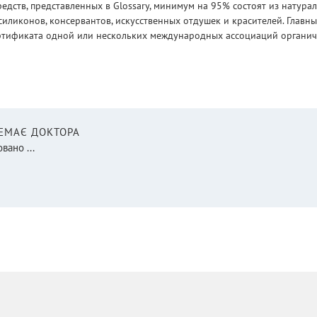
едств, представленных в Glossary, минимум на 95% состоят из натур
силиконов, консервантов, искусственных отдушек и красителей. Глав
ртификата одной или нескольких международных ассоциаций органическ
НЕМАЄ ДОКТОРА
вано ...