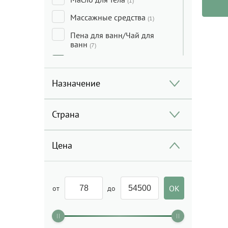
(1)
Массажные средства
(1)
Пена для ванн/Чай для
ванн
(7)
Пенки/Гели/Масло для
умывания
(4)
Назначение
Скраб для лица/Пилинг для
лица
(4)
Страна
Скраб для тела/Пилинг для
тела
(2)
Средство для интимной
Цена
гигиены
(1)
Сыворотка для волос
(1)
Сыворотка для лица
от
до
(3)
Тоник/Мист
(5)
Уход за кожей вокруг глаз