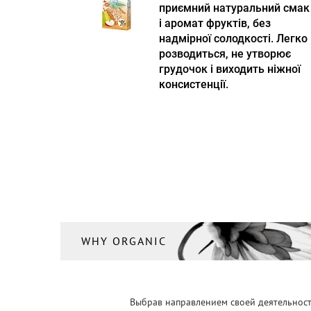
приємний натуральний смак
і аромат фруктів, без
надмірної солодкості. Легко
розводиться, не утворює
грудочок і виходить ніжної
консистенції.
WHY ORGANIC
Выбрав направлением своей деятельности