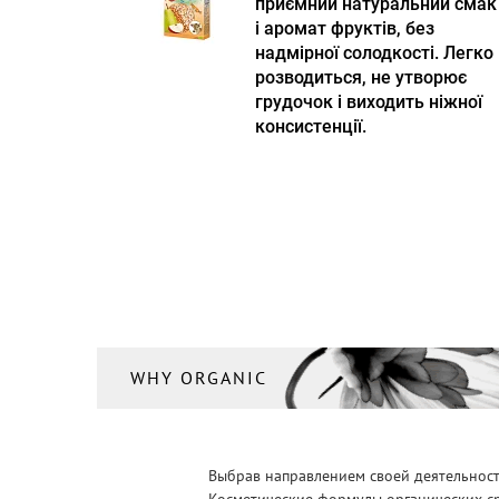
приємний натуральний смак
і аромат фруктів, без
надмірної солодкості. Легко
розводиться, не утворює
грудочок і виходить ніжної
консистенції.
WHY ORGANIC
Выбрав направлением своей деятельности