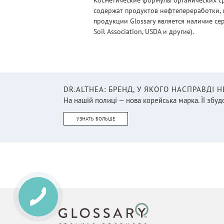
Косметические формулы органических ср
содержат продуктов нефтепереработки, 
продукции Glossary является наличие се
Soil Association, USDA и другие).
DR.ALTHEA: БРЕНД, У ЯКОГО НАСПРАВДІ 
На нашій полиці — нова корейська марка. Її збудо
УЗНАТЬ БОЛЬШЕ