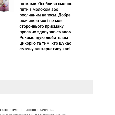
нотками. Особливо смачно
пити з молоком або
рослинним напоєм. Добре
розчиняється і не має
стороннього присмаку.
приємно здивував смаком.
Рекомендую любителям
цикорію та тим, хто шукає
смачну альтернативу каві.
сключительно высокого качества.