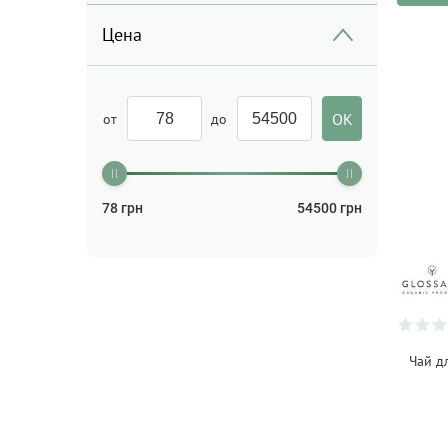
лица
(4)
Цена
Скраб для тела/Пилинг для
тела
(2)
Средство для интимной
гигиены
(1)
от
до
Сыворотка для волос
(1)
Сыворотка для лица
(3)
78
грн
54500
грн
Тоник/Мист
(5)
Уход за кожей вокруг глаз
(1)
Шампунь
(2)
Чай д