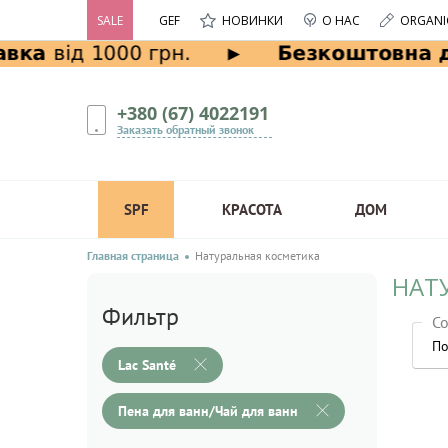
SALE
GEF
НОВИНКИ
О НАС
ORGANI
+380 (67) 4022191
Заказать обратный звонок
SPF
КРАСОТА
ДОМ
Главная страница
Натуральная косметика
НАТУ
Фильтр
Со
По
Lac Santé
Пена для ванн/Чай для ванн