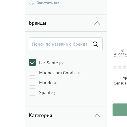
Очистить все
Бренды
Lac Santé
(7)
Magnesium Goods
(2)
Ар
Maude
"Sensua
(4)
Spani
(1)
Категория