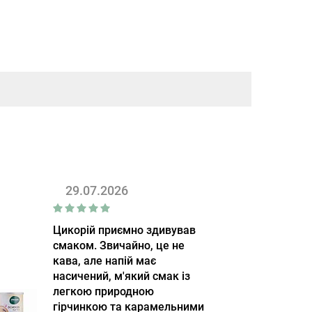
29.07.2026
Цикорій приємно здивував
смаком. Звичайно, це не
кава, але напій має
насичений, м'який смак із
легкою природною
гірчинкою та карамельними