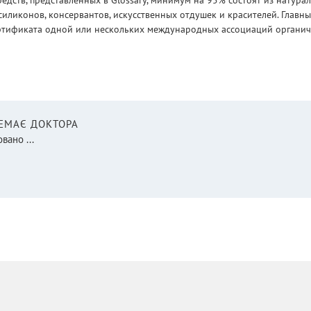
едств, представленных в Glossary, минимум на 95% состоят из натур
силиконов, консервантов, искусственных отдушек и красителей. Глав
ртификата одной или нескольких международных ассоциаций органическ
НЕМАЄ ДОКТОРА
вано ...