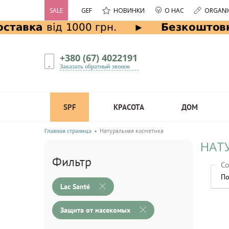
SALE
GEF
НОВИНКИ
О НАС
ORGANI
+380 (67) 4022191
Заказать обратный звонок
SPF
КРАСОТА
ДОМ
Главная страница
Натуральная косметика
НАТ
Фильтр
Со
По
Lac Santé
Защита от насекомых