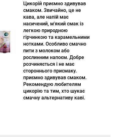
Цикорій приємно здивував
смаком. Звичайно, це не
кава, але напій має
насичений, м'який смак із
легкою природною
гірчинкою та карамельними
нотками. Особливо смачно
пити з молоком або
рослинним напоєм. Добре
розчиняється і не має
стороннього присмаку.
приємно здивував смаком.
Рекомендую любителям
цикорію та тим, хто шукає
смачну альтернативу каві.