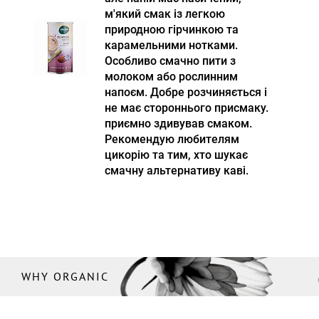
м'який смак із легкою
природною гірчинкою та
карамельними нотками.
Особливо смачно пити з
молоком або рослинним
напоєм. Добре розчиняється і
не має стороннього присмаку.
приємно здивував смаком.
Рекомендую любителям
цикорію та тим, хто шукає
смачну альтернативу каві.
WHY ORGANIC