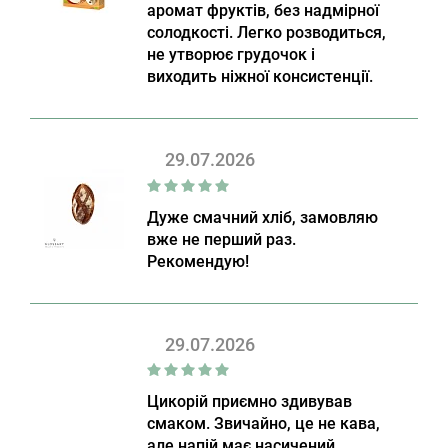
аромат фруктів, без надмірної
солодкості. Легко розводиться,
не утворює грудочок і
виходить ніжної консистенції.
29.07.2026
Дуже смачний хліб, замовляю
вже не перший раз.
Рекомендую!
29.07.2026
Цикорій приємно здивував
смаком. Звичайно, це не кава,
але напій має насичений,