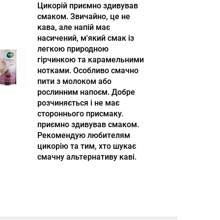
Цикорій приємно здивував
смаком. Звичайно, це не
кава, але напій має
насичений, м'який смак із
легкою природною
гірчинкою та карамельними
нотками. Особливо смачно
пити з молоком або
рослинним напоєм. Добре
розчиняється і не має
стороннього присмаку.
приємно здивував смаком.
Рекомендую любителям
цикорію та тим, хто шукає
смачну альтернативу каві.