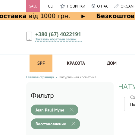
SALE
GEF
НОВИНКИ
О НАС
ORGANI
+380 (67) 4022191
Заказать обратный звонок
SPF
КРАСОТА
ДОМ
Главная страница
Натуральная косметика
НАТ
Фильтр
Со
По
Jean Paul Myne
Восстановление