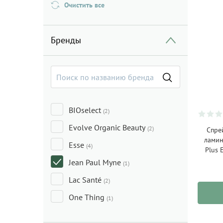
Очистить все
Бренды
BIOselect
(2)
Evolve Organic Beauty
(2)
Спре
ламин
Esse
(4)
Plus 
Jean Paul Myne
(1)
Lac Santé
(2)
One Thing
(1)