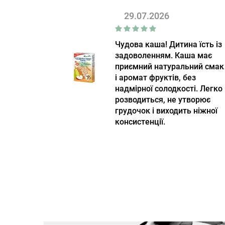
29.07.2026
Чудова каша! Дитина їсть із
задоволенням. Каша має
приємний натуральний смак
і аромат фруктів, без
надмірної солодкості. Легко
розводиться, не утворює
грудочок і виходить ніжної
консистенції.