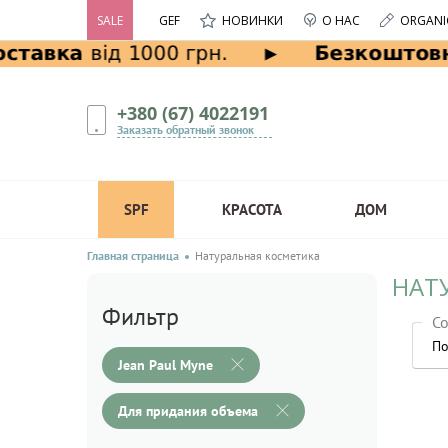
SALE
GEF
НОВИНКИ
О НАС
ORGANI
+380 (67) 4022191
Заказать обратный звонок
SPF
КРАСОТА
ДОМ
Главная страница
Натуральная косметика
НАТ
Фильтр
Со
По
Jean Paul Myne
Для придания объема