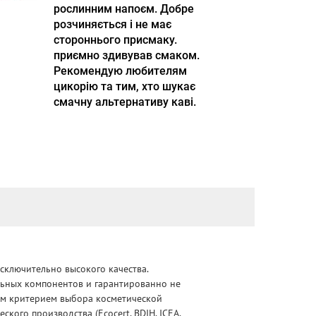
рослинним напоєм. Добре
розчиняється і не має
стороннього присмаку.
приємно здивував смаком.
Рекомендую любителям
цикорію та тим, хто шукає
смачну альтернативу каві.
сключительно высокого качества.
альных компонентов и гарантированно не
ным критерием выбора косметической
ого производства (Ecocert, BDIH, ICEA,