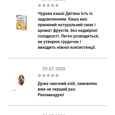
Чудова каша! Дитина їсть із
задоволенням. Каша має
приємний натуральний смак і
аромат фруктів, без надмірної
солодкості. Легко розводиться,
не утворює грудочок і
виходить ніжної консистенції.
29.07.2026
Дуже смачний хліб, замовляю
вже не перший раз.
Рекомендую!