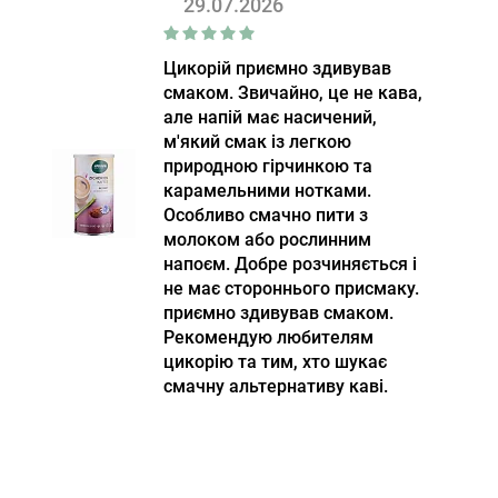
29.07.2026
Цикорій приємно здивував
смаком. Звичайно, це не кава,
але напій має насичений,
м'який смак із легкою
природною гірчинкою та
карамельними нотками.
Особливо смачно пити з
молоком або рослинним
напоєм. Добре розчиняється і
не має стороннього присмаку.
приємно здивував смаком.
Рекомендую любителям
цикорію та тим, хто шукає
смачну альтернативу каві.