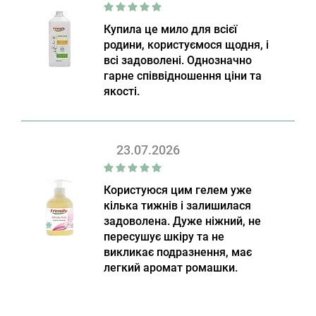
Купила це мило для всієї
родини, користуємося щодня, і
всі задоволені. Однозначно
гарне співвідношення ціни та
якості.
23.07.2026
Користуюся цим гелем уже
кілька тижнів і залишилася
задоволена. Дуже ніжний, не
пересушує шкіру та не
викликає подразнення, має
легкий аромат ромашки.