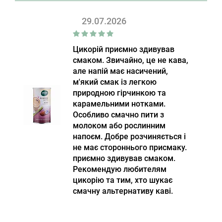
29.07.2026
Цикорій приємно здивував
смаком. Звичайно, це не кава,
але напій має насичений,
м'який смак із легкою
природною гірчинкою та
карамельними нотками.
Особливо смачно пити з
молоком або рослинним
напоєм. Добре розчиняється і
не має стороннього присмаку.
приємно здивував смаком.
Рекомендую любителям
цикорію та тим, хто шукає
смачну альтернативу каві.