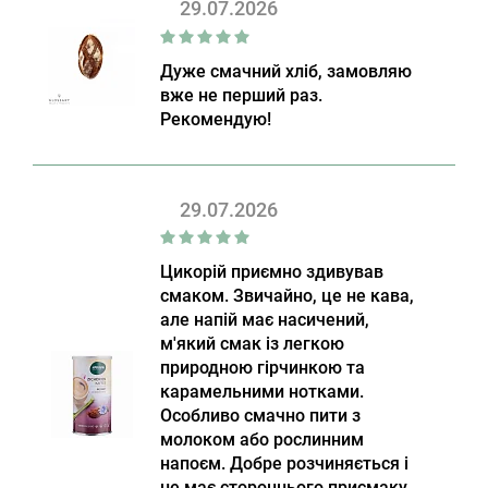
29.07.2026
Дуже смачний хліб, замовляю
вже не перший раз.
Рекомендую!
29.07.2026
Цикорій приємно здивував
смаком. Звичайно, це не кава,
але напій має насичений,
м'який смак із легкою
природною гірчинкою та
карамельними нотками.
Особливо смачно пити з
молоком або рослинним
напоєм. Добре розчиняється і
не має стороннього присмаку.