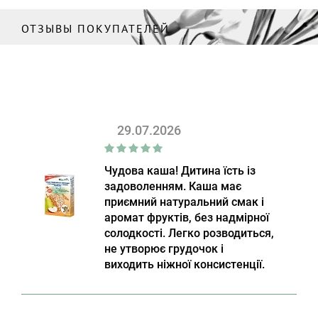
ОТЗЫВЫ ПОКУПАТЕЛЕЙ
29.07.2026
Чудова каша! Дитина їсть із
задоволенням. Каша має
приємний натуральний смак і
аромат фруктів, без надмірної
солодкості. Легко розводиться,
не утворює грудочок і
виходить ніжної консистенції.