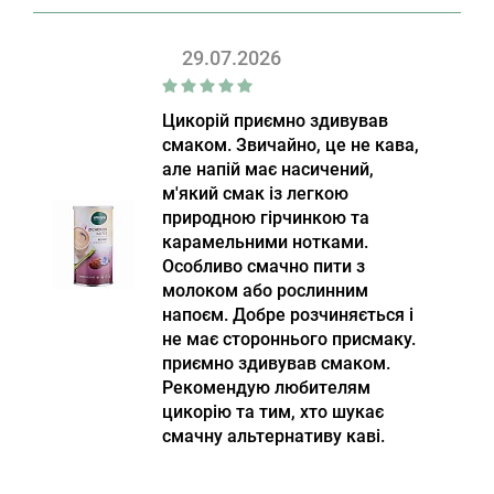
29.07.2026
Цикорій приємно здивував
смаком. Звичайно, це не кава,
але напій має насичений,
м'який смак із легкою
природною гірчинкою та
карамельними нотками.
Особливо смачно пити з
молоком або рослинним
напоєм. Добре розчиняється і
не має стороннього присмаку.
приємно здивував смаком.
Рекомендую любителям
цикорію та тим, хто шукає
смачну альтернативу каві.