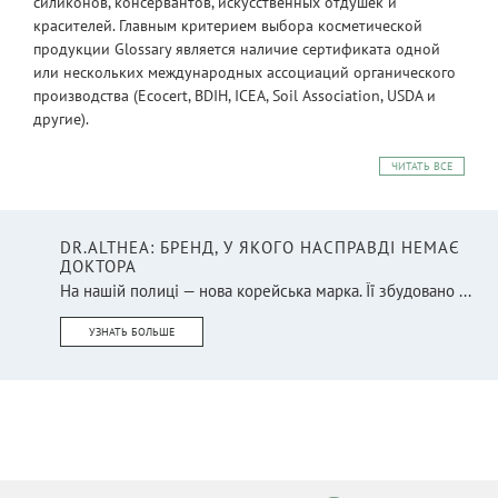
силиконов, консервантов, искусственных отдушек и
красителей. Главным критерием выбора косметической
продукции Glossary является наличие сертификата одной
или нескольких международных ассоциаций органического
производства (Ecocert, BDIH, ICEA, Soil Association, USDA и
другие).
ЧИТАТЬ ВСЕ
DR.ALTHEA: БРЕНД, У ЯКОГО НАСПРАВДІ НЕМАЄ
ДОКТОРА
На нашій полиці — нова корейська марка. Її збудовано ...
УЗНАТЬ БОЛЬШЕ