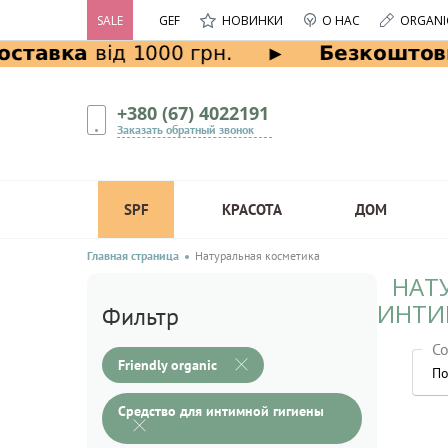
SALE
GEF
НОВИНКИ
О НАС
ORGANI
+380 (67) 4022191
Заказать обратный звонок
SPF
КРАСОТА
ДОМ
Главная страница
Натуральная косметика
НАТУ
ИНТИ
Фильтр
Со
Friendly organic
По
Средство для интимной гигиены