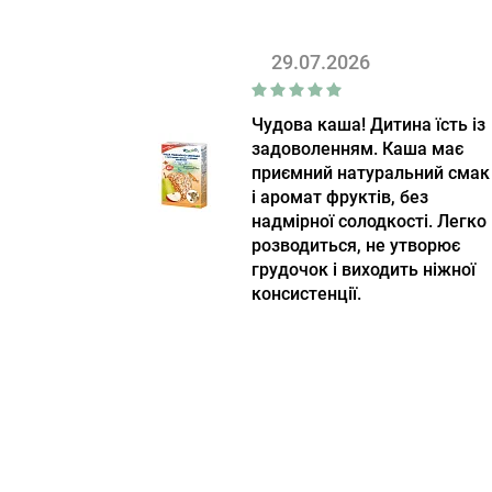
29.07.2026
Чудова каша! Дитина їсть із
задоволенням. Каша має
приємний натуральний смак
і аромат фруктів, без
надмірної солодкості. Легко
розводиться, не утворює
грудочок і виходить ніжної
консистенції.