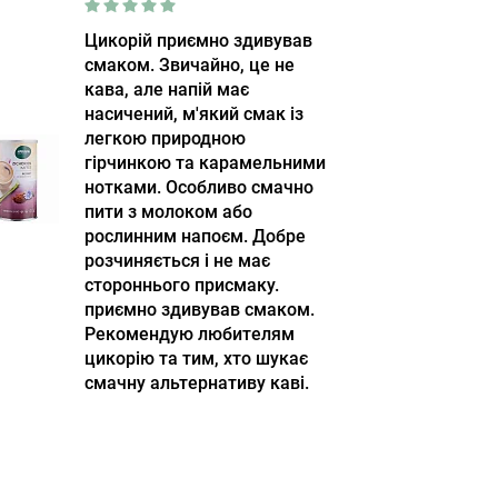
Цикорій приємно здивував
смаком. Звичайно, це не
кава, але напій має
насичений, м'який смак із
легкою природною
гірчинкою та карамельними
нотками. Особливо смачно
пити з молоком або
рослинним напоєм. Добре
розчиняється і не має
стороннього присмаку.
приємно здивував смаком.
Рекомендую любителям
цикорію та тим, хто шукає
смачну альтернативу каві.