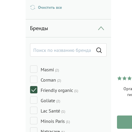
Очистить все
Бренды
Masmi
(2)
Corman
(2)
Орга
Friendly organic
(1)
ги
Goliate
(2)
Lac Santé
(1)
Minois Paris
(1)
Natracare
(1)