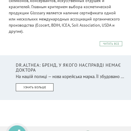
силиконов, консервантов, искусственных отдушек и
красителей. Главным критерием выбора косметической
продукции Glossary является наличие сертификата одной
или нескольких международных ассоциаций органического
производства (Ecocert, BDIH, ICEA, Soil Association, USDA и
другие).
ЧИТАТЬ ВСЕ
DR.ALTHEA: БРЕНД, У ЯКОГО НАСПРАВДІ НЕМАЄ
ДОКТОРА
На нашій полиці — нова корейська марка. Її збудовано ...
УЗНАТЬ БОЛЬШЕ