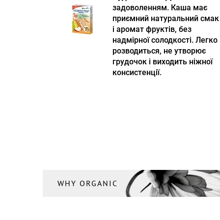
задоволенням. Каша має
приємний натуральний смак
і аромат фруктів, без
надмірної солодкості. Легко
розводиться, не утворює
грудочок і виходить ніжної
консистенції.
WHY ORGANIC