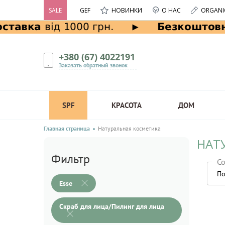
SALE
GEF
НОВИНКИ
О НАС
ORGANI
+380 (67) 4022191
Заказать обратный звонок
SPF
КРАСОТА
ДОМ
Главная страница
Натуральная косметика
НАТ
Фильтр
Со
По
Esse
Скраб для лица/Пилинг для лица