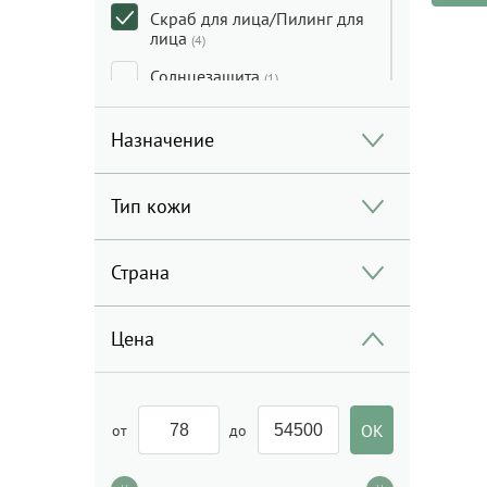
Скраб для лица/Пилинг для
лица
(4)
Солнцезащита
(1)
Сыворотка для лица
(10)
Назначение
Тональные средства/
Консилеры/Праймеры
(8)
Тип кожи
Тоник/Мист
(6)
Уход за кожей вокруг глаз
Страна
(5)
Уход за руками
(1)
Цена
от
до