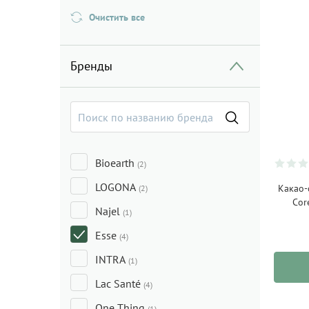
Очистить все
Бренды
Bioearth
(2)
LOGONA
Какао-
(2)
Cor
Najel
(1)
Esse
(4)
INTRA
(1)
Lac Santé
(4)
One Thing
(1)