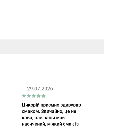
29.07.2026
Цикорій приємно здивував
смаком. Звичайно, це не
кава, але напій має
насичений, м'який смак із