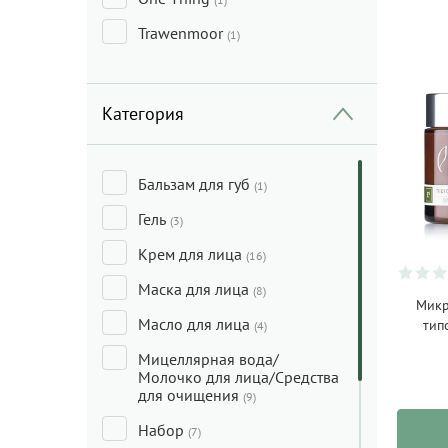
Trawenmoor
(1)
Категория
Бальзам для губ
(1)
Гель
(3)
Крем для лица
(16)
Маска для лица
(8)
Микр
Масло для лица
тип
(4)
Мицеллярная вода/
Молочко для лица/Средства
для очищения
(9)
Набор
(7)