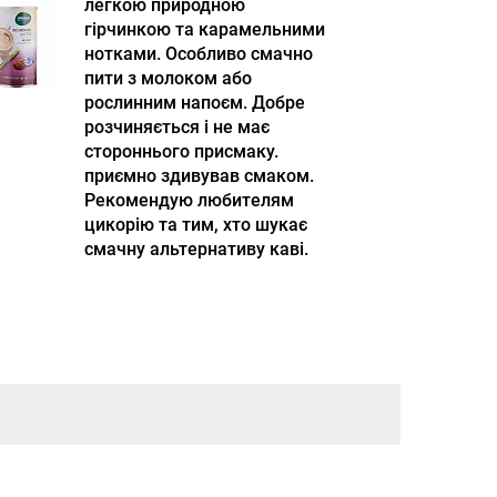
легкою природною
гірчинкою та карамельними
нотками. Особливо смачно
пити з молоком або
рослинним напоєм. Добре
розчиняється і не має
стороннього присмаку.
приємно здивував смаком.
Рекомендую любителям
цикорію та тим, хто шукає
смачну альтернативу каві.