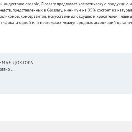
 индустрию organic, Glossary предлагает косметическую продукцию и
едств, представленных в Glossary, минимум на 95% состоят из натур
силиконов, консервантов, искусственных отдушек и красителей. Глав
ртификата одной или нескольких международных ассоциаций органическ
НЕМАЄ ДОКТОРА
вано ...