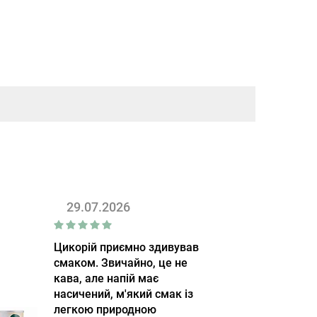
29.07.2026
Цикорій приємно здивував
смаком. Звичайно, це не
кава, але напій має
насичений, м'який смак із
легкою природною