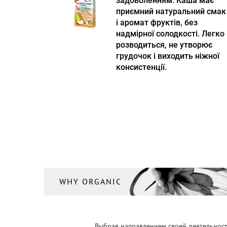
задоволенням. Каша має
приємний натуральний смак
і аромат фруктів, без
надмірної солодкості. Легко
розводиться, не утворює
грудочок і виходить ніжної
консистенції.
WHY ORGANIC
Выбрав направлением своей деятельности