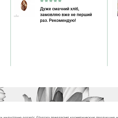
Дуже смачний хліб,
замовляю вже не перший
раз. Рекомендую!
 индустрию organic, Glossary предлагает косметическую продукцию и