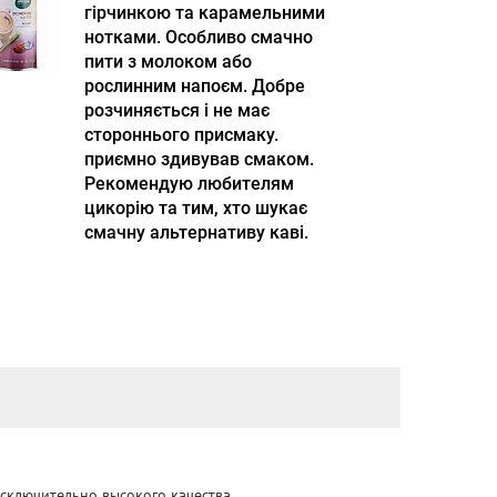
гірчинкою та карамельними
нотками. Особливо смачно
пити з молоком або
рослинним напоєм. Добре
розчиняється і не має
стороннього присмаку.
приємно здивував смаком.
Рекомендую любителям
цикорію та тим, хто шукає
смачну альтернативу каві.
сключительно высокого качества.