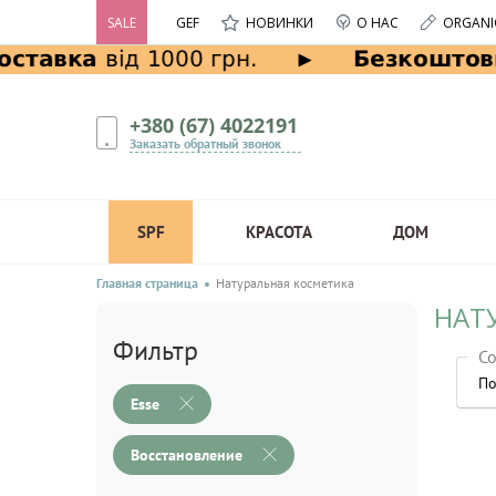
SALE
GEF
НОВИНКИ
О НАС
ORGANI
+380 (67) 4022191
Заказать обратный звонок
SPF
КРАСОТА
ДОМ
Главная страница
Натуральная косметика
НАТ
Фильтр
Со
По
Esse
Восстановление