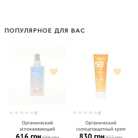
ПОПУЛЯРНОЕ ДЛЯ ВАС
0
0
Органический
Органический
успокаивающий
солнцезащитный крем
616 грн
830 грн
охлаждающий гель-спрей
для лица SPF 50+ с
684 грн
922 грн