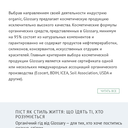
Выбрав направлением своей деятельности индустрию
organic, Glossary предлагает косметическую продукцию
исключительно высокого качества. Косметические формулы
органических средств, представленных в Glossary, минимум
на 95% состоят из натуральных компонентов и
гарантированно не содержат продуктов нефтепереработки,
силиконов, консервантов, искусственных отдушек и
красителей. Главным критерием выбора косметической
продукции Glossary является наличие сертификата одной
или нескольких международных ассоциаций органического
производства (Ecocert, BDIH, ICEA, Soil Association, USDA и
другие).
ЧИТАТЬ ВСЕ
ПІСТ ЯК СТИЛЬ ЖИТТЯ: ЩО ЇДЯТЬ ТІ, ХТО
РОЗУМІЄТЬСЯ
Органічний гід від Glossary — для тих, хто хоче поститись
смачно, свідом...