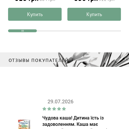
после загара из алоэ
гиалуроновой кислотой,
вера, ALPHANOVA Organic
матовый финиш,
Купить
Купить
Sun 125 мл
ALPHANOVA Organic Sun
50 мл
ОТЗЫВЫ ПОКУПАТЕЛЕЙ
29.07.2026
Чудова каша! Дитина їсть із
задоволенням. Каша має