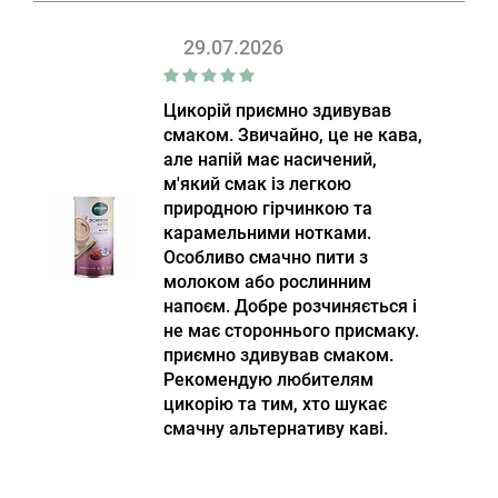
29.07.2026
Цикорій приємно здивував
смаком. Звичайно, це не кава,
але напій має насичений,
м'який смак із легкою
природною гірчинкою та
карамельними нотками.
Особливо смачно пити з
молоком або рослинним
напоєм. Добре розчиняється і
не має стороннього присмаку.
приємно здивував смаком.
Рекомендую любителям
цикорію та тим, хто шукає
смачну альтернативу каві.