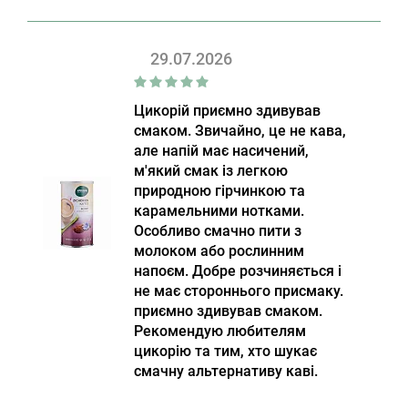
29.07.2026
Цикорій приємно здивував
смаком. Звичайно, це не кава,
але напій має насичений,
м'який смак із легкою
природною гірчинкою та
карамельними нотками.
Особливо смачно пити з
молоком або рослинним
напоєм. Добре розчиняється і
не має стороннього присмаку.
приємно здивував смаком.
Рекомендую любителям
цикорію та тим, хто шукає
смачну альтернативу каві.