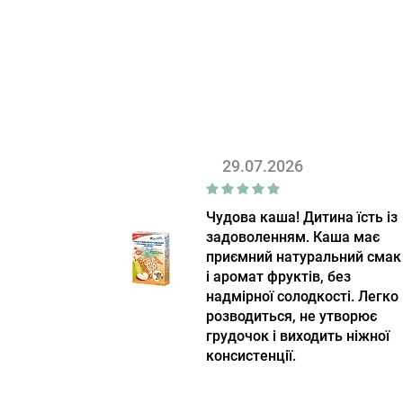
29.07.2026
Чудова каша! Дитина їсть із
задоволенням. Каша має
приємний натуральний смак
і аромат фруктів, без
надмірної солодкості. Легко
розводиться, не утворює
грудочок і виходить ніжної
консистенції.