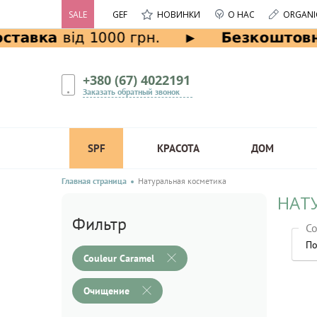
SALE
GEF
НОВИНКИ
О НАС
ORGANI
+380 (67) 4022191
Заказать обратный звонок
SPF
КРАСОТА
ДОМ
Главная страница
Натуральная косметика
НАТ
Фильтр
Со
По
Couleur Caramel
Очищение