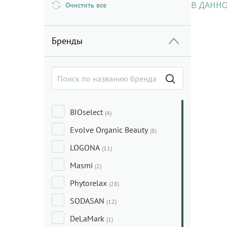
В ДАННО
Очистить все
Бренды
BIOselect
(4)
Evolve Organic Beauty
(8)
LOGONA
(11)
Masmi
(2)
Phytorelax
(28)
SODASAN
(12)
DeLaMark
(1)