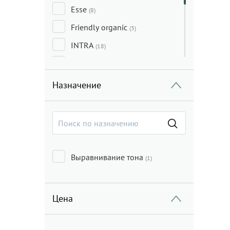
Esse
(8)
Friendly organic
(3)
INTRA
(18)
Lac Santé
(20)
One Thing
(1)
Назначение
Too Fruit
(1)
Weleda
(5)
Выравнивание тона
(1)
Цена