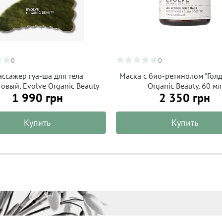
0
0
ссажер гуа-ша для тела
Маска с био-ретинолом "Голд
овый, Evolve Organic Beauty
Organic Beauty, 60 мл
1 990 грн
2 350 грн
Купить
Купить