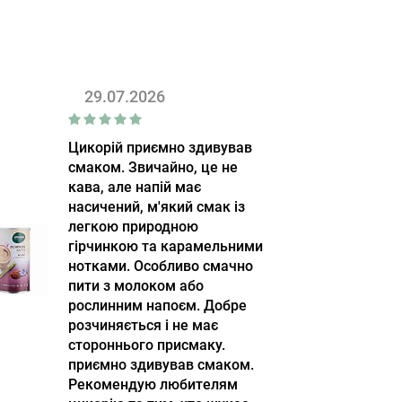
29.07.2026
Цикорій приємно здивував
смаком. Звичайно, це не
кава, але напій має
насичений, м'який смак із
легкою природною
гірчинкою та карамельними
нотками. Особливо смачно
пити з молоком або
рослинним напоєм. Добре
розчиняється і не має
стороннього присмаку.
приємно здивував смаком.
Рекомендую любителям