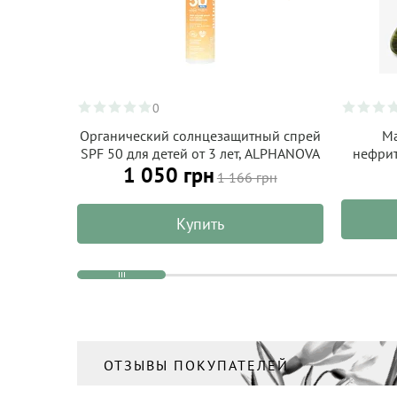
0
Органический солнцезащитный спрей
Ма
SPF 50 для детей от 3 лет, ALPHANOVA
нефрит
1 050 грн
Organic Sun 100 г
1 166 грн
Купить
ОТЗЫВЫ ПОКУПАТЕЛЕЙ