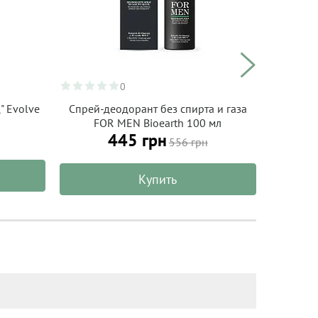
0
" Evolve
Спрей-деодорант без спирта и газа
Органич
FOR MEN Bioearth 100 мл
для ли
445 грн
ки
556 грн
ALPH
Купить