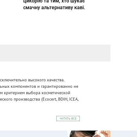
цикорію та тим, хто шукає
смачну альтернативу каві.
сключительно высокого качества.
альных компонентов и гарантированно не
ным критерием выбора косметической
ого производства (Ecocert, BDIH, ICEA,
ЧИТАТЬ ВСЕ