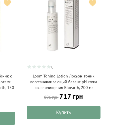
0
оник с
Loom Toning Lotion Лосьон-тоник
лотами
восстанавливающий баланс pH кожи
rth, 150
после очищения Bioearth, 200 мл
717 грн
896 грн
Купить