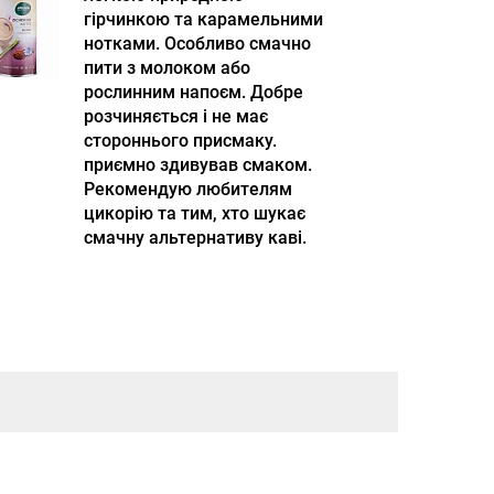
гірчинкою та карамельними
нотками. Особливо смачно
пити з молоком або
рослинним напоєм. Добре
розчиняється і не має
стороннього присмаку.
приємно здивував смаком.
Рекомендую любителям
цикорію та тим, хто шукає
смачну альтернативу каві.