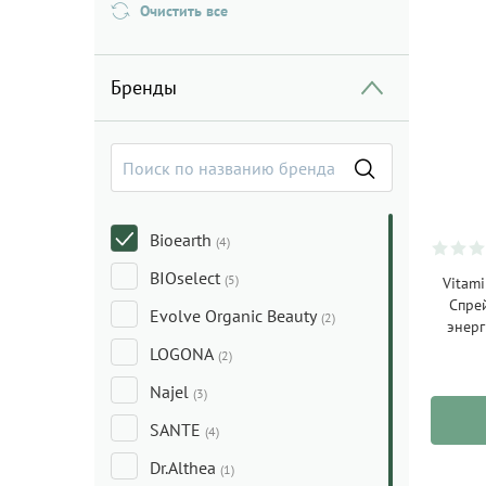
Очистить все
Бренды
Bioearth
(4)
BIOselect
(5)
Vitami
Спре
Evolve Organic Beauty
(2)
энерг
LOGONA
(2)
Najel
(3)
SANTE
(4)
Dr.Althea
(1)