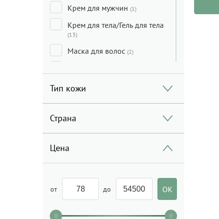
Крем для мужчин
(1)
Крем для тела/Гель для тела
(13)
Маска для волос
(2)
Маска для лица
(8)
Мицеллярная вода/
Тип кожи
Молочко для лица/Средства
для очищения
(6)
Страна
Мыло
(2)
Набор
(2)
Цена
Пенки/Гели/Масло для
умывания
(2)
Скраб для лица/Пилинг для
лица
от
до
(2)
Скраб для тела/Пилинг для
тела
(1)