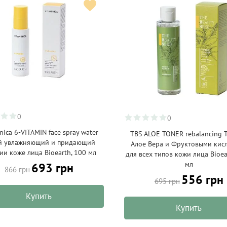
0
0
nica 6-VITAMIN face spray water
TBS ALOE TONER rebalancing Т
й увлажняющий и придающий
Алое Вера и Фруктовыми кис
ии коже лица Bioearth, 100 мл
для всех типов кожи лица Bioea
мл
693 грн
866 грн
556 грн
695 грн
Купить
Купить