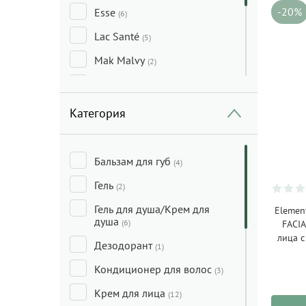
-20%
Esse
(6)
Lac Santé
(5)
Mak Malvy
(2)
Medicube
(3)
One Thing
(3)
Категория
Trawenmoor
(2)
Weleda
(2)
Бальзам для губ
(4)
Гель
(2)
Гель для душа/Крем для
Elemen
душа
(6)
FACI
лица с
Дезодорант
(1)
Кондиционер для волос
(3)
Крем для лица
(12)