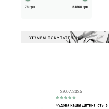
Солнцезащита
78
грн
(3)
54500
грн
Спрей для волос
(1)
Сыворотка для волос
(3)
Сыворотка для лица
(24)
ОТЗЫВЫ ПОКУПАТЕЛЕЙ
Тоник/Мист
(4)
Уход за кожей вокруг глаз
(7)
Уход за ногами
(1)
Уход за руками
(5)
Шампунь
(11)
Шампунь для мужчин
(1)
29.07.2026
Чудова каша! Дитина їсть із