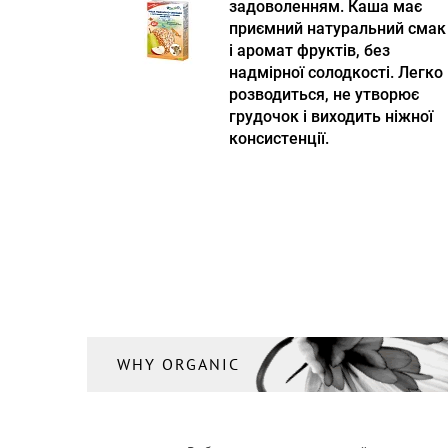
задоволенням. Каша має
приємний натуральний смак
і аромат фруктів, без
надмірної солодкості. Легко
розводиться, не утворює
грудочок і виходить ніжної
консистенції.
WHY ORGANIC