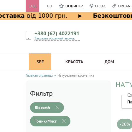
SALE
GEF
НОВИНКИ
О НАС
ORGANI
+380 (67) 4022191
Заказать обратный звонок
SPF
КРАСОТА
ДОМ
Главная страница
Натуральная косметика
НАТ
Фильтр
Со
По
Bioearth
Тоник/Мист
-20%