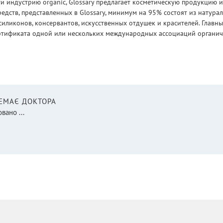
 индустрию organic, Glossary предлагает косметическую продукцию и
едств, представленных в Glossary, минимум на 95% состоят из натур
силиконов, консервантов, искусственных отдушек и красителей. Глав
ртификата одной или нескольких международных ассоциаций органическ
НЕМАЄ ДОКТОРА
вано ...