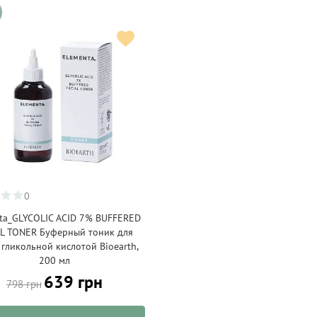
0
ta_GLYCOLIC ACID 7% BUFFERED
AL TONER Буферный тоник для
 гликольной кислотой Bioearth,
200 мл
639 грн
798 грн