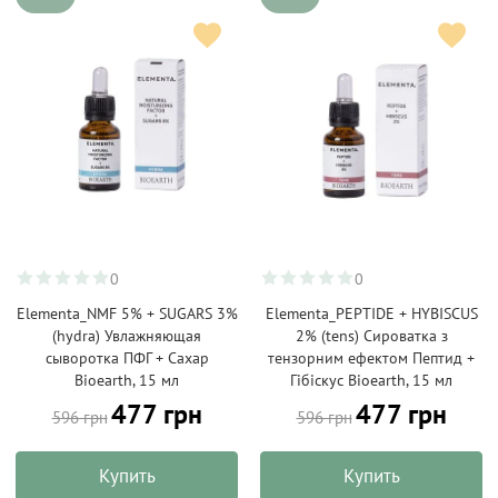
0
0
Elementa_NMF 5% + SUGARS 3%
Elementa_PEPTIDE + HYBISCUS
(hydra) Увлажняющая
2% (tens) Сироватка з
сыворотка ПФГ + Сахар
тензорним ефектом Пептид +
Bioearth, 15 мл
Гібіскус Bioearth, 15 мл
477 грн
477 грн
596 грн
596 грн
Купить
Купить