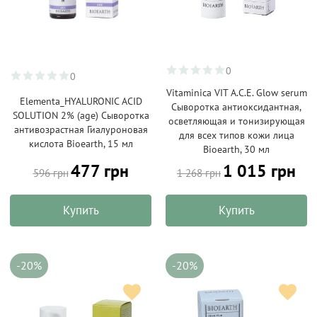
0
0
Vitaminica VIT A.C.E. Glow serum
Elementa_HYALURONIC ACID
Сыворотка антиоксидантная,
SOLUTION 2% (age) Сыворотка
осветляющая и тонизирующая
антивозрастная Гиалуроновая
для всех типов кожи лица
кислота Bioearth, 15 мл
Bioearth, 30 мл
477 грн
1 015 грн
596 грн
1 268 грн
Купить
Купить
-20%
-20%