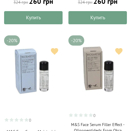
260 грн
260 грн
324 грн
324 грн
Купить
Купить
-20%
-20%
0
0
M&S Face Serum Filler Effect -
Oligopeptideds From Okra