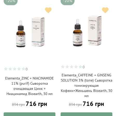
-20%
-20%
0
0
Elementa_CAFFEINE + GINSENG
Elementa_ZINC + NIACINAMIDE
SOLUTION 3% (tone) Сыворотка
11% (purif) Сыворотка
тонизирующая
очищающая Цинк +
Кофеин+Женьшень Bioearth, 30
Ниацинамид Bioearth, 30 мл
мл
716 грн
716 грн
894 грн
894 грн