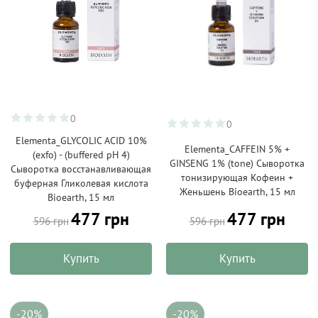
0
0
Elementa_GLYCOLIC ACID 10%
Elementa_CAFFEIN 5% +
(exfo) - (buffered pH 4)
GINSENG 1% (tone) Сыворотка
Сыворотка восстанавливающая
тонизирующая Кофеин +
буферная Гликолевая кислота
Женьшень Bioearth, 15 мл
Bioearth, 15 мл
477 грн
477 грн
596 грн
596 грн
Купить
Купить
-20%
-20%