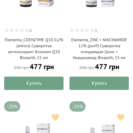
0
0
Elementa_COENZYME Q10 0,2%
Elementa_ZINC + NIACINAMIDE
(antiox) Сыворотка
11% (purif) Сыворотка
антиоксидант Коэнзим Q10
очищающая Цинк +
Bioearth, 15 мл
Ниацинамид Bioearth, 15 мл
477 грн
477 грн
596 грн
596 грн
Купить
Купить
-20%
-20%