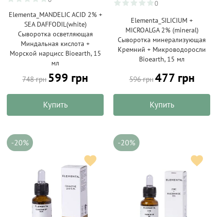
0
Elementa_MANDELIC ACID 2% +
Elementa_SILICIUM +
SEA DAFFODIL(white)
MICROALGA 2% (mineral)
Сыворотка осветляющая
Сыворотка минерализующая
Миндальная кислота +
Кремний + Микроводоросли
Морской нарцисс Bioearth, 15
Bioearth, 15 мл
мл
599 грн
477 грн
748 грн
596 грн
Купить
Купить
-20%
-20%