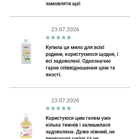
замовляти щє!
23.07.2026
Купила це мило для всієї
родини, користуємося щодня, і
всі задоволені. Однозначно
гарне співвідношення ціни та
якості.
23.07.2026
Користуюся цим гелем уже
кілька тижнів і залишилася
задоволена. Дуже ніжний, не
пересушує шкіру та не