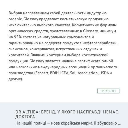
Выбрав направлением своей деятельности индустрию
organic, Glossary предлагает косметическую продукцию
исключительно высокого качества. Косметические формулы
органических средств, представленных в Glossary, минимум
на 95% состоят из натуральных компонентов и
гарантированно не содержат продуктов нефтепереработки,
силиконов, консервантов, искусственных отдушек и
красителей. Главным критерием выбора косметической
продукции Glossary является наличие сертификата одной
или нескольких международных ассоциаций органического
производства (Ecocert, BDIH, ICEA, Soil Association, USDA и
другие).
ЧИТАТЬ ВСЕ
DR.ALTHEA: БРЕНД, У ЯКОГО НАСПРАВДІ НЕМАЄ
ДОКТОРА
На нашій полиці — нова корейська марка. Її збудовано ...